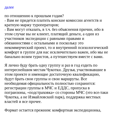
далее
по отношению к прошлым годам?
- Вам не придется платить конские комиссии агентств и
кратную маржу туроператоров;
- Вам могут отказать, в т.ч. без объяснения причин, ибо в
этом случае вы не клиент, платящий деньги, а один из
участников экспедиции с равными правами и
обязанностями с остальными и поскольку это
некоммерческий проект, то и внутренний психологический
комфорт в группе для нас исключительно важен, ибо мы не
банально возим туристов, а путешествуем вместе с вами.
Я лично буду брать одну группу и раз в год ездить по
интереснейшим местам Чукотки. Друзья, участвовавшие в
этом проекте и имеющие достаточную квалификацию,
будут брать свои группы и свои маршруты. Все
необходимая официальность полностью сохранится:
регистрации группы в МЧС и ЕДДС, пропуска в
погранзоны, «подстраховка» со стороны МЧС (это все-таки
Чукотка, а не Измайловский парк), поддержка местных
властей и все прочее.
Формат остается прежним: комфортная экспедиционка,