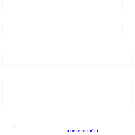
Я согласен на обработку персональных данных и
ознакомлен с условиями
политики сайта
в отношении