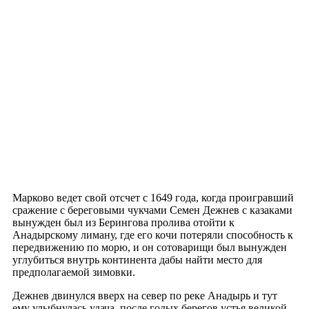
Марково ведет свой отсчет с 1649 года, когда проигравший
сражение с береговыми чукчами Семен Дежнев с казаками
вынужден был из Берингова пролива отойти к
Анадырскому лиману, где его кочи потеряли способность к
передвижению по морю, и он сотоварищи был вынужден
углубиться внутрь континента дабы найти место для
предполагаемой зимовки.
Дежнев двинулся вверх на север по реке Анадырь и тут
ему улыбнулась удача, после голых берегов устья великой