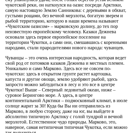
чукотской реки, он наткнулся на оазис посреди Арктики,
самую настоящую Землю Санникова: с деревьями в обхват,
густыми рощами, без вечной мерзлоты, богатую зверем и
рыбой территорию, которую в наши времена называют
«Чукотским оазисом» – марковскую долину, до тех пор
неизвестную европейскому человеку. Казаки Дежнева
основали здесь первое европейское поселение на
территории Чукотки, а сами они, смешавшись с коренными
народами, стали прародителями нового народа: чуванцев.
Чуванцы – это очень интересная народность, которая ведет
свой род от потомков казаков Дежнева и местных племен.
Уникально и само Марково. Здесь все не совсем по-
чукотски: здесь в открытом грунте растет картошка,
капуста и другие овощи, землю удобряют рыбой, здесь
запросто можно заблудиться в лесу и это все в центре
Чукотки! Выше – Северный ледовитый океан, ниже –
суровое Берингово море. А здесь, в центре
континентальной Арктики – подмосковный климат, в июле
солнце жарит за 30! Куда бы Вы ни отправились из
Марково, в любую сторону, даже на юг, вы выйдете в
абсолютно типичную Арктику с голой тундрой и вечной
мерзлотой. Естественное чудо природы. Марково, это,
наверное, самая нетипичная типичная Чукотка, если можно
так выразиться.