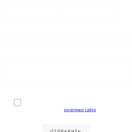
Я согласен на обработку персональных данных и
ознакомлен с условиями
политики сайта
в отношении
обработки персональных данных