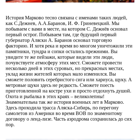
История Марково тесно связана с именами таких людей,
как С.Дежнев, А.А.Баранов, И. Ф. Гриневецкий. Мы
побываем с вами в месте, на котором С. Дежнёв основал
первый острог. Побываем там, где будущий первый
губернатор Аляски А. Баранов основал торговую
факторию. И хотя река и время во многом уничтожили эти
памятники, тундра и сопки остались прежними. Вы
увидите те же пейзажи, которые видели эти люди,
почувствуете атмосферу этих мест. Сможете провести
несколько дней в этих суровых, но прекрасных местах,
уклад жизни жителей которых мало изменился. Вы
сможете половить серебристого сига или хариуса, щуку. А
метровые щуки здесь не редкость. Сможете поесть
приготовленной на костре ухи и просто отдохнуть душой.
Охота и рыбалка в этих краях – великолепны!
Знаменательна так же история военных лет в Марково.
Здесь проходила трасса Аляска-Сибирь, по перегону
самолетов из Америки во время ВОВ по знаменитому
договору о ленд-лизе. Часть аэродрома сохранилась до сих
пор.