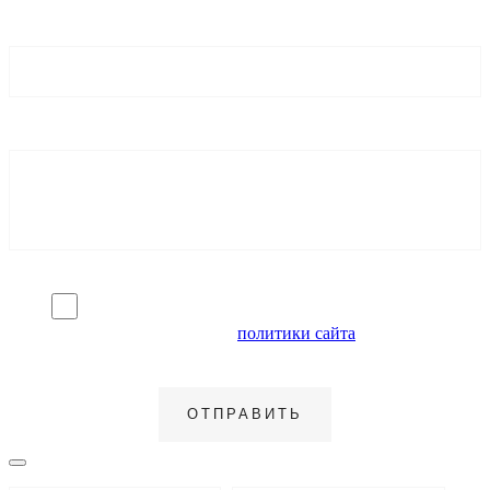
Я согласен на обработку персональных данных и
ознакомлен с условиями
политики сайта
в отношении
обработки персональных данных