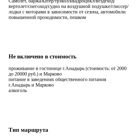
Самолет, баржа/катер/трэкол/квадроцикл/вездеход/
вертолет/снегоход/судно на воздушной подушке/глиссер/
лодки с моторами в зависимости от сезона, автомобили
повышенной проходимости, пешком
Не включено в стоимость
проживание в гостинице г.Анадырь (стоимость: от 2000
до 20000 руб.) и Марково
питание в заведениях общественного питания
г.Анадырь и Марково
алкоголь
Тип маршрута