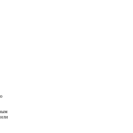
го
евым
 или