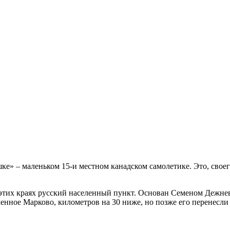
е» – маленьком 15-и местном канадском самолетике. Это, свое
 этих краях русский населенный пункт. Основан Семеном Дежн
еменное Марково, километров на 30 ниже, но позже его перенесли