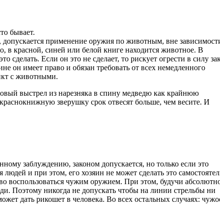
сто бывает.
, допускается применение оружия по животным, вне зависимост
о, в красной, синей или белой книге находится животное. В
о сделать. Если он это не сделает, то рискует огрести в силу за
ине он имеет право и обязан требовать от всех немедленного
икт с животными.
овый выстрел из нарезняка в спину медведю как крайнюю
 краснокнижную зверушку срок отвесят больше, чем весите. И
ому заблуждению, законом допускается, но только если это
 людей и при этом, его хозяин не может сделать это самостоятел
раво воспользоваться чужим оружием. При этом, будучи абсолютн
ди. Поэтому никогда не допускать чтобы на линии стрельбы ни
может дать рикошет в человека. Во всех остальных случаях: чужо