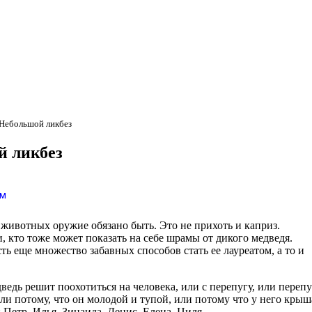
 Небольшой ликбез
й ликбез
ям
животных оружие обязано быть. Это не прихоть и каприз.
и, кто тоже может показать на себе шрамы от дикого медведя.
 еще множество забавных способов стать ее лауреатом, а то и
ведь решит поохотиться на человека, или с перепугу, или перепу
или потому, что он молодой и тупой, или потому что у него крыш
: Петр, Илья, Зинаида, Денис, Елена, Циля.