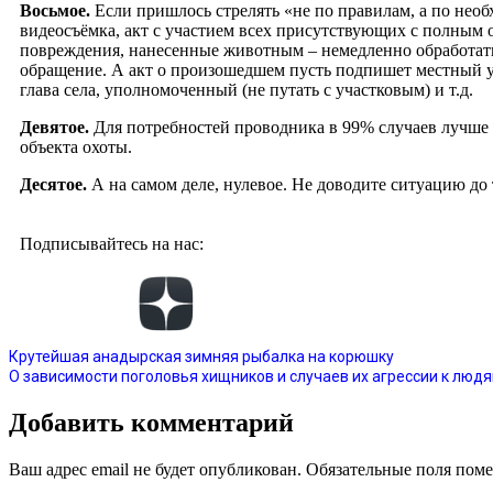
Восьмое.
Если пришлось стрелять «не по правилам, а по необ
видеосъёмка, акт с участием всех присутствующих с полным о
повреждения, нанесенные животным – немедленно обработать
обращение. А акт о произошедшем пусть подпишет местный уч
глава села, уполномоченный (не путать с участковым) и т.д.
Девятое.
Для потребностей проводника в 99% случаев лучше п
объекта охоты.
Десятое.
А на самом деле, нулевое. Не доводите ситуацию до 
Подписывайтесь на нас:
Крутейшая анадырская зимняя рыбалка на корюшку
О зависимости поголовья хищников и случаев их агрессии к люд
Добавить комментарий
Ваш адрес email не будет опубликован.
Обязательные поля пом