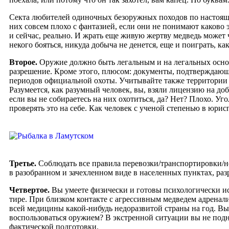
Секта любителей одиночных безоружных походов по настоящей
них совсем плохо с фантазией, если они не понимают каково э
и сейчас, реально. И жрать еще живую жертву медведь может 
некого бояться, никуда добыча не денется, еще и поиграть, к
Второе.
Оружие должно быть легальным и на легальных основа
разрешение. Кроме этого, плюсом: документы, подтверждающ
периодов официальной охоты. Учитывайте также территории с
Разумеется, как разумный человек, вы, взяли лицензию на до
если вы не собираетесь на них охотиться, да? Нет? Плохо. У
проверять это на себе. Как человек с ученой степенью в юри
Третье.
Соблюдать все правила перевозки/транспортировки/н
в разобранном и зачехленном виде в населенных пунктах, ра
Четвертое.
Вы умеете физически и готовы психологически ис
тире. При близком контакте с агрессивным медведем адренали
всей медицины какой-нибудь недоразвитой страны на год. Вы
воспользоваться оружием? В экстренной ситуации вы не подн
фактической подготовки.