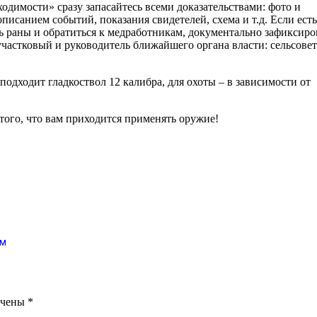
ходимости» сразу запасайтесь всеми доказательствами: фото и
писанием событий, показания свидетелей, схема и т.д. Если есть
 раны и обратиться к медработникам, документально зафиксиро
астковый и руководитель ближайшего органа власти: сельсовет
одходит гладкоствол 12 калибра, для охоты – в зависимости от
того, что вам приходится применять оружие!
ям
ечены
*