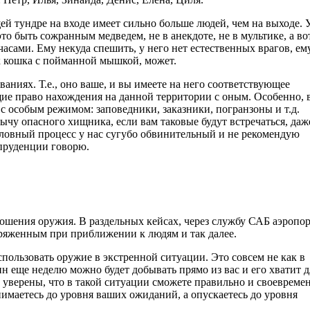
 тундре на входе имеет сильно больше людей, чем на выходе. 
то быть сожранным медведем, не в анекдоте, не в мультике, а во
часами. Ему некуда спешить, у него нет естественных врагов, ем
ак кошка с пойманной мышкой, может.
ниях. Т.е., оно ваше, и вы имеете на него соответствующее
ие право нахождения на данной территории с оным. Особенно, 
 особым режимом: заповедники, заказники, погранзоны и т.д.
бычу опасного хищника, если вам таковые будут встречаться, даж
головный процесс у нас сугубо обвинительный и не рекомендую
спруденции говорю.
ошения оружия. В раздельных кейсах, через службу САБ аэропор
зряженным при приближении к людям и так далее.
пользовать оружие в экстренной ситуации. Это совсем не как в
н еще неделю можно будет добывать прямо из вас и его хватит д
 уверены, что в такой ситуации сможете правильно и своевреме
имаетесь до уровня ваших ожиданий, а опускаетесь до уровня