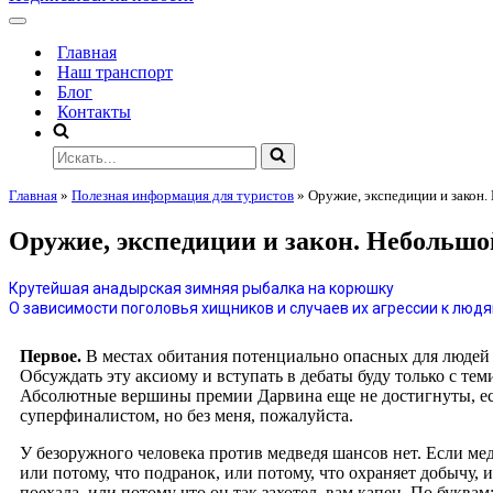
Главная
Наш транспорт
Блог
Контакты
Главная
»
Полезная информация для туристов
»
Оружие, экспедиции и закон.
Оружие, экспедиции и закон. Небольшо
Крутейшая анадырская зимняя рыбалка на корюшку
О зависимости поголовья хищников и случаев их агрессии к люд
Первое.
В местах обитания потенциально опасных для людей 
Обсуждать эту аксиому и вступать в дебаты буду только с тем
Абсолютные вершины премии Дарвина еще не достигнуты, есть
суперфиналистом, но без меня, пожалуйста.
У безоружного человека против медведя шансов нет. Если мед
или потому, что подранок, или потому, что охраняет добычу, 
поехала, или потому что он так захотел, вам капец. По буквам