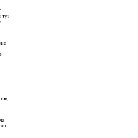
У
т тут
у
вне
е
тов,
ля
нно