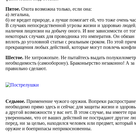
Пятое.
Охота возможна только, если она:
а) легальна,
б) не вредит природе, а лучше помогает ей, что тоже очень ча
В случаях непосредственной угрозы жизни и здоровью людей
наличия лицензии на добычу оного. И вне зависимости от тог
некоторых случаях для проводника это императив. Он обязан эт
вплоть до уголовной статьи с реальным сроком. По этой прич
прекращения любых действий, которые могут повлечь конфл
Шестое.
Не хитрожопьте. Не пытайтесь выдать полукилометр
необходимость (самооборону). Браконьерство незаконно! А за
правильно сделают.
Седьмое.
Применение чужого оружия. Вопреки распространенн
необходимо прямо здесь и сейчас для защиты жизни и здоровья
а другой возможности у вас нет. В этом случае, вы имеете п
уверенными, что от ваших действий не пострадают другие лю
перед, ни за целью, находился человек или предмет, который 
оружие и боеприпасы неприкосновенны.