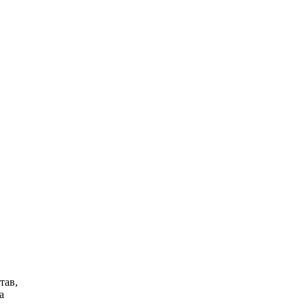
тав,
а