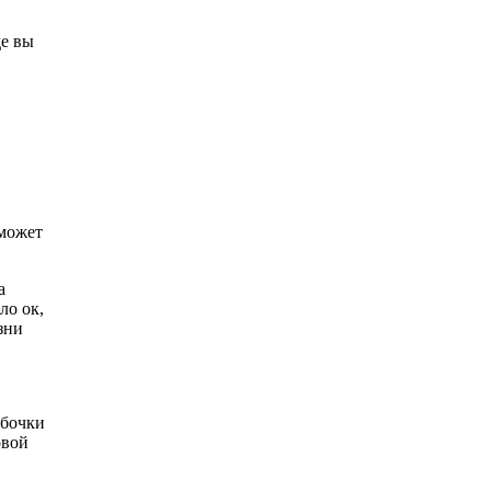
де вы
 может
а
ло ок,
зни
ибочки
овой