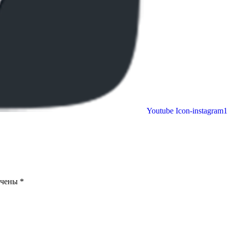
Youtube
Icon-instagram1
ечены
*