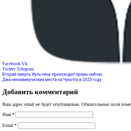
Facebook
Vk
Twitter
Telegram
Вторая смерть Иультина: происходит прямо сейчас
Два некоммерческих места на Чукотку в 2023 году
Добавить комментарий
Ваш адрес email не будет опубликован.
Обязательные поля пом
Имя
*
Email
*