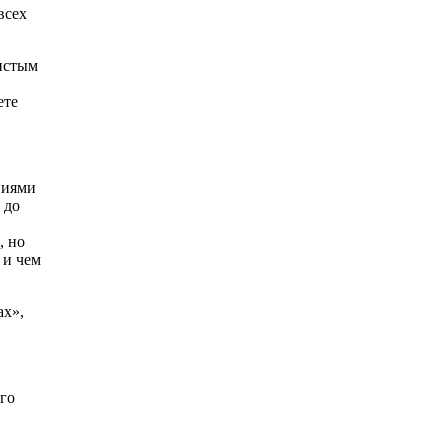
всех
чистым
ете
ниями
 до
, но
 и чем
ах»,
его