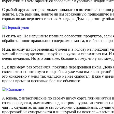
куропатки вы чем заразиться собрались? Куропатка ягодой пита
С рыбой другая история, может попадаться потенциально или ре
ловите. Есть разница, ловите ли вы зараженную пришедшую на
горных водах верхнего течения Анадыря. Думаю, разницу объя
И опять же. Не нарушайте правила обработки продуктов, если ч
обработка плюс правильное содержимое мозга, я сейчас не про о
И да, никому из современных чукчей и в голову не приходит уп
зимний период времени, нарубая на куски и скармливая им. И 
очень печально. Но это опять же, больше к тому, что у вас меж
Я, к примеру, раз отравился, покушав перезревшей икры. Дело
своего жизненного пути и икра была уже максимально зрелой. Не
это конкретно у меня так желудок на нее сработал. Даже у дет
провел времени несколько больше обычного.
А юкола, фантастические по своему вкусу сорта пятиминутки и
со сковородочки, дымящаяся над костром шурпа, запеченная на
чай … слушайте, да идите вы со своими страшилками. Лучше хо
просрочкой из супермаркета или шаурмой на вокзале – элемент