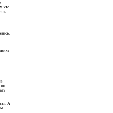
м
, что
овы,
ались.
овнике
не
 он
ать
вья. А
ом.