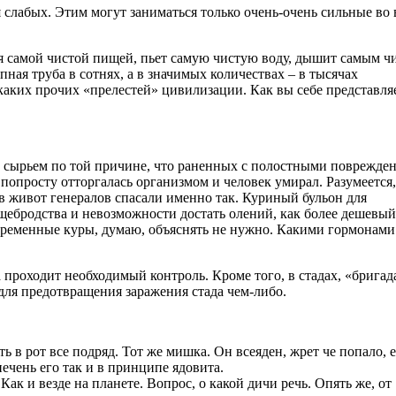
я слабых. Этим могут заниматься только очень-очень сильные во 
тся самой чистой пищей, пьет самую чистую воду, дышит самым 
пная труба в сотнях, а в значимых количествах – в тысячах
каких прочих «прелестей» цивилизации. Как вы себе представля
 сырьем по той причине, что раненных с полостными поврежде
опросту отторгалась организмом и человек умирал. Разумеется,
в живот генералов спасали именно так. Куриный бульон для
ебродства и невозможности достать олений, как более дешевый
овременные куры, думаю, объяснять не нужно. Какими гормонами
проходит необходимый контроль. Кроме того, в стадах, «бригад
ля предотвращения заражения стада чем-либо.
ь в рот все подряд. Тот же мишка. Он всеяден, жрет че попало, 
печень его так и в принципе ядовита.
к и везде на планете. Вопрос, о какой дичи речь. Опять же, от