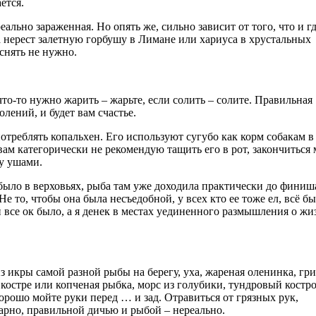
ется.
ально зараженная. Но опять же, сильно зависит от того, что и г
 нерест залетную горбушу в Лимане или хариуса в хрустальных
снять не нужно.
то-то нужно жарить – жарьте, если солить – солите. Правильная
лений, и будет вам счастье.
отреблять копальхен. Его используют сугубо как корм собакам в
вам категорически не рекомендую тащить его в рот, закончиться
ду ушами.
 было в верховьях, рыба там уже доходила практически до финиш
 то, чтобы она была несъедобной, у всех кто ее тоже ел, всё бы
ей все ок было, а я денек в местах уединенного размышления о жи
з икры самой разной рыбы на берегу, уха, жареная оленинка, гр
 костре или копченая рыбка, морс из голубики, тундровый костр
рошо мойте руки перед … и зад. Отравиться от грязных рук,
арно, правильной дичью и рыбой – нереально.