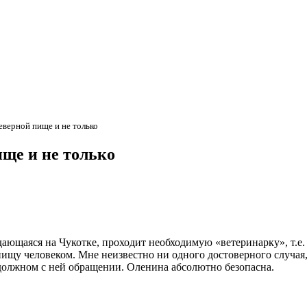
еверной пище и не только
ище и не только
дающаяся на Чукотке, проходит необходимую «ветеринарку», т.е.
пищу человеком. Мне неизвестно ни одного достоверного случая
должном с ней обращении. Оленина абсолютно безопасна.