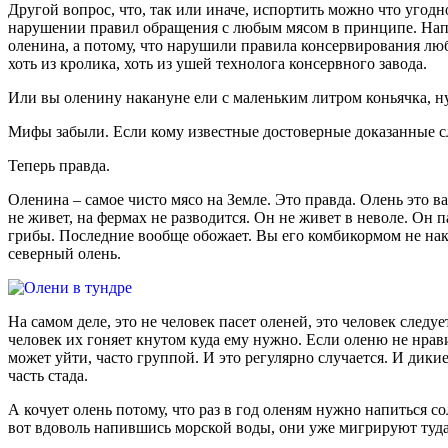
Другой вопрос, что, так или иначе, испортить можно что угодн
нарушении правил обращения с любым мясом в принципе. Напр
оленина, а потому, что нарушили правила консервирования любо
хоть из кролика, хоть из ушей технолога консервного завода.
Или вы оленину накануне ели с маленьким литром коньячка, ну
Мифы забыли. Если кому известные достоверные доказанные слу
Теперь правда.
Оленина – самое чисто мясо на Земле. Это правда. Олень это ва
не живет, на фермах не разводится. Он не живет в неволе. Он пас
грибы. Последние вообще обожает. Вы его комбикормом не нак
северный олень.
На самом деле, это не человек пасет оленей, это человек след
человек их гоняет кнутом куда ему нужно. Если оленю не нрави
может уйти, часто группой. И это регулярно случается. И дики
часть стада.
А кочует олень потому, что раз в год оленям нужно напиться с
вот вдоволь напившись морской воды, они уже мигрируют туда, 