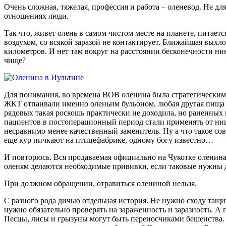
Очень сложная, тяжелая, профессия и работа – оленевод. Не дл
отношениях люди.
Так что, живет олень в самом чистом месте на планете, питае
воздухом, со всякой заразой не контактирует. Ближайшая выхло
километров. И нет там вокруг на расстоянии бесконечности ни
чище?
Для понимания, во времена ВОВ оленина была стратегическим
ЖКТ отпаивали именно оленьим бульоном, любая другая пища п
рядовых такая роскошь практически не доходила, но раненных 
пациентов в постоперационный период стали применять от нищ
несравнимо менее качественный заменитель. Ну а что такое с
еще кур пичкают на птицефабрике, одному богу известно…
И повторюсь. Вся продаваемая официально на Чукотке оленина 
оленям делаются необходимые прививки, если таковые нужны д
При должном обращении, отравиться олениной нельзя.
С разного рода дичью отдельная история. Не нужно сходу тащит
нужно обязательно проверять на зараженность и заразность. А 
Песцы, лисы и грызуны могут быть переносчиками бешенства. Ка