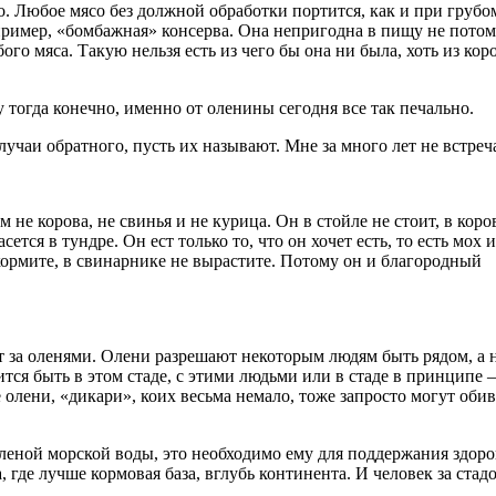
о. Любое мясо без должной обработки портится, как и при грубо
имер, «бомбажная» консерва. Она непригодна в пищу не потому
го мяса. Такую нельзя есть из чего бы она ни была, хоть из кор
 тогда конечно, именно от оленины сегодня все так печально.
чаи обратного, пусть их называют. Мне за много лет не встреч
м не корова, не свинья и не курица. Он в стойле не стоит, в кор
ется в тундре. Он ест только то, что он хочет есть, то есть мох и
ормите, в свинарнике не вырастите. Потому он и благородный
ует за оленями. Олени разрешают некоторым людям быть рядом, а 
тся быть в этом стаде, с этими людьми или в стаде в принципе –
е олени, «дикари», коих весьма немало, тоже запросто могут обив
оленой морской воды, это необходимо ему для поддержания здоро
где лучше кормовая база, вглубь континента. И человек за стад