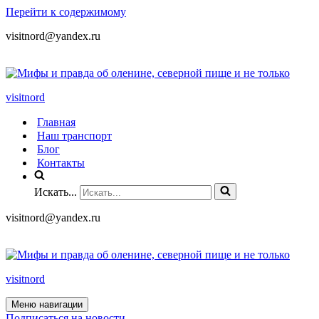
Перейти к содержимому
visitnord@yandex.ru
+7 (985) 049-05-65
visitnord
Главная
Наш транспорт
Блог
Контакты
Искать...
visitnord@yandex.ru
+7 (985) 049-05-65
visitnord
Меню навигации
Подписаться на новости