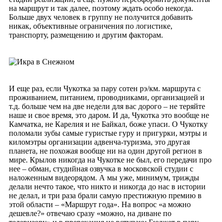
на маршрут и так далее, поэтому ждать особо некогда.
Больше двух человек в группу не получится добавить
никак, объективные ограничения по логистике,
транспорту, размещению и другим факторам.
И еще раз, если Чукотка за пару сотен рэ/км. маршрута с
проживанием, питанием, проводниками, организацией и
т.д. больше чем на две недели для вас дорого – не теряйте
наше и свое время, это даром. И да, Чукотка это вообще не
Камчатка, не Карелия и не Байкал, боже упаси. О Чукотку
поломали зубы самые гуристые гуру и пригурки, мэтры и
киломэтры организации адвенча-туризма, это другая
планета, не похожая вообще ни на один другой регион в
мире. Крылов никогда на Чукотке не был, его передачи про
нее – обман, студийная озвучка в московской студии с
наложенным видеорядом. А мы уже, минимум, трижды
делали нечто такое, что никто и никогда до нас в истории
не делал, и три раза брали самую престижную премию в
этой области – «Маршрут года». На вопрос «а можно
дешевле?» отвечаю сразу «можно, на диване по