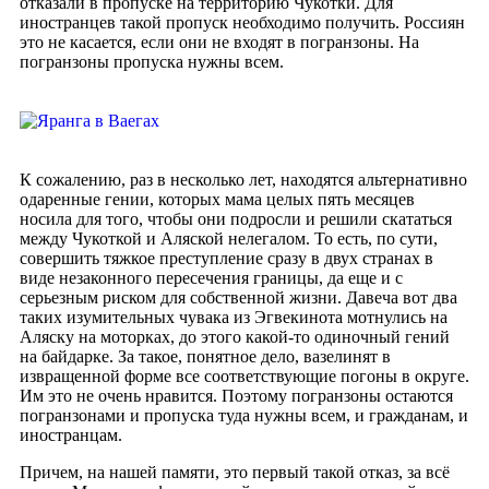
отказали в пропуске на территорию Чукотки. Для
иностранцев такой пропуск необходимо получить. Россиян
это не касается, если они не входят в погранзоны. На
погранзоны пропуска нужны всем.
К сожалению, раз в несколько лет, находятся альтернативно
одаренные гении, которых мама целых пять месяцев
носила для того, чтобы они подросли и решили скататься
между Чукоткой и Аляской нелегалом. То есть, по сути,
совершить тяжкое преступление сразу в двух странах в
виде незаконного пересечения границы, да еще и с
серьезным риском для собственной жизни. Давеча вот два
таких изумительных чувака из Эгвекинота мотнулись на
Аляску на моторках, до этого какой-то одиночный гений
на байдарке. За такое, понятное дело, вазелинят в
извращенной форме все соответствующие погоны в округе.
Им это не очень нравится. Поэтому погранзоны остаются
погранзонами и пропуска туда нужны всем, и гражданам, и
иностранцам.
Причем, на нашей памяти, это первый такой отказ, за всё