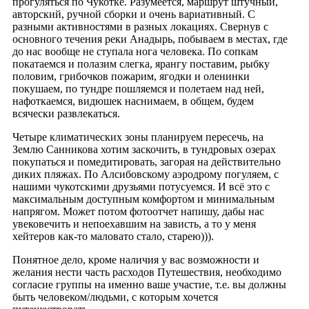
прогуляться по Чукотке. Разумеется, маршрут штучный,
авторский, ручной сборки и очень вариативный. С
разными активностями в разных локациях. Свернув с
основного течения реки Анадырь, побываем в местах, где
до нас вообще не ступала нога человека. По сопкам
покатаемся и полазим слегка, ярангу поставим, рыбку
половим, грибочков пожарим, ягодки и оленинки
покушаем, по тундре пошляемся и полетаем над ней,
нафоткаемся, видюшек наснимаем, в общем, будем
всячески развлекаться.
Четыре климатических зоны планируем пересечь, на
Землю Санникова хотим заскочить, в тундровых озерах
покупаться и помедитировать, загорая на действительно
диких пляжах. По Алсибовскому аэродрому погуляем, с
нашими чукотскими друзьями потусуемся. И всё это с
максимальным доступным комфортом и минимальным
напрягом. Может потом фотоотчет напишу, дабы нас
увековечить и непоехавшим на зависть, а то у меня
хейтеров как-то маловато стало, старею))).
Понятное дело, кроме наличия у вас возможности и
желания нести часть расходов Путешествия, необходимо
согласие группы на именно ваше участие, т.е. вы должны
быть человеком/людьми, с которым хочется