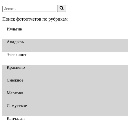
Поиск фотоотчетов по рубрикам
Иультин
Анадырь
Эгвекинот
Краснено
Снежное
Марково
Ламутское
Канчалан