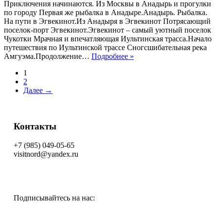
Приключения начинаются. Из Москвы в Анадырь и прогулки
по городу Первая же рыбалка в Анадыре.Анадырь. Рыбалка.
На пути в Эгвекинот.Из Анадыря в Эгвекинот Потрясающий
поселок-порт Эгвекинот.Эгвекинот – самый уютный поселок
Чукотки Мрачная и впечатляющая Иультинская трасса.Начало
путешествия по Иультинской трассе Сногсшибательная река
Амгуэма.Продолжение…
Подробнее »
1
2
Далее →
Контакты
+7 (985) 049-05-65
visitnord@yandex.ru
Подписывайтесь на нас: