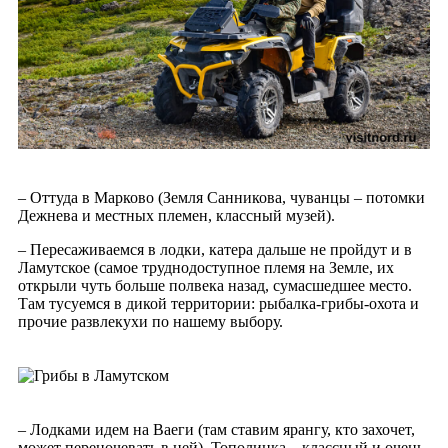
– Оттуда в Марково (Земля Санникова, чуванцы – потомки
Дежнева и местных племен, классный музей).
– Пересаживаемся в лодки, катера дальше не пройдут и в
Ламутское (самое труднодоступное племя на Земле, их
открыли чуть больше полвека назад, сумасшедшее место.
Там тусуемся в дикой территории: рыбалка-грибы-охота и
прочие развлекухи по нашему выбору.
– Лодками идем на Ваеги (там ставим ярангу, кто захочет,
может переночевать в ней), Тополинка – классный и очень