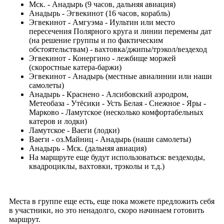
Мск. - Анадырь (9 часов, дальняя авиация)
Анадырь - Эгвекинот (16 часов, корабль)
Эгвекинот - Амгуэма - Иультин или место
пересечения Полярного круга и линии перемены дат
(на решение группы и по фактическим
обстоятельствам) - вахтовка/джипы/трэкол/вездеход
Эгвекинот - Конергино - лежбище моржей
(скоростные катера-баржи)
Эгвекинот - Анадырь (местные авиалинии или наши
самолеты)
Анадырь - Краснено - Алсибовский аэродром,
Метеобаза - Утёсики - Усть Белая - Снежное - Яры -
Марково - Ламутское (несколько комфортабельных
катеров и лодки)
Ламутское - Ваеги (лодки)
Ваеги - оз.Майниц - Анадырь (наши самолеты)
Анадырь - Мск. (дальняя авиация)
На маршруте еще будут использоваться: вездеходы,
квадроциклы, вахтовки, трэколы и т.д.)
Места в группе еще есть, еще пока можете предложить себя
в участники, но это ненадолго, скоро начинаем готовить
маршрут.