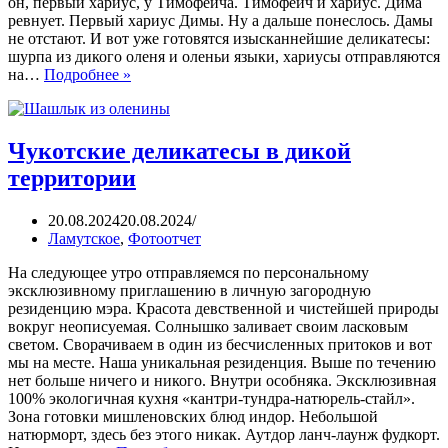
он, первый хариус, у Тимофеича. Тимофеич и хариус. Дима
ревнует. Первый хариус Димы. Ну а дальше понеслось. Дамы
не отстают. И вот уже готовятся изысканнейшие деликатесы:
шурпа из дикого оленя и оленьи языки, хариусы отправляются
на…
Подробнее »
Чукотские деликатесы в дикой
территории
20.08.2024
20.08.2024
Ламутское
,
Фотоотчет
На следующее утро отправляемся по персональному
эксклюзивному приглашению в личную загородную
резиденцию мэра. Красота девственной и чистейшей природы
вокруг неописуемая. Солнышко заливает своим ласковым
светом. Сворачиваем в один из бесчисленных притоков и вот
мы на месте. Наша уникальная резиденция. Выше по течению
нет больше ничего и никого. Внутри особняка. Эксклюзивная
100% экологичная кухня «кантри-тундра-натюрель-стайл».
Зона готовки мишленовских блюд индор. Небольшой
натюрморт, здесь без этого никак. Аутдор ланч-лаунж фудкорт.