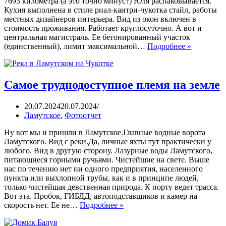
7693 километра (а это точно минус?) Юля распаковывается.
Кухня выполнена в стиле риал-кантри-чукотка стайл, работы
местных дизайнеров интерьера. Вид из окон включен в
стоимость проживания. Работает круглосуточно. А вот и
центральная магистраль. Ее бетонированный участок
(единственный), лимит максимальной…
Подробнее »
Самое труднодоступное племя на земле
20.07.2024
20.07.2024
Ламутское
,
Фотоотчет
Ну вот мы и пришли в Ламутское.Главные водные ворота
Ламутского. Вид с реки.Да, личные яхты тут практически у
любого. Вид в другую сторону. Лазурные воды Ламутского,
питающиеся горными ручьями. Чистейшие на свете. Выше
нас по течению нет ни одного предприятия, населенного
пункта или выхлопной трубы, как и в принципе людей,
только чистейшая девственная природа. К порту ведет трасса.
Вот эта. Пробок, ГИБДД, автоподставщиков и камер на
скорость нет. Ее не…
Подробнее »