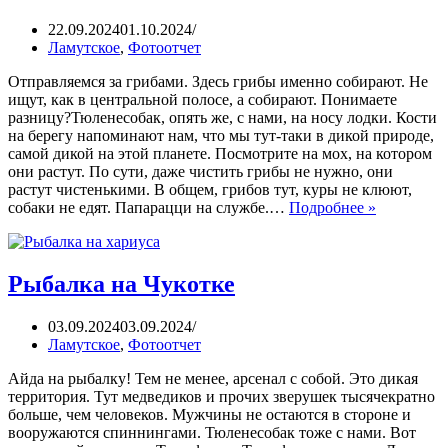
22.09.2024
01.10.2024
Ламутское
,
Фотоотчет
Отправляемся за грибами. Здесь грибы именно собирают. Не
ищут, как в центральной полосе, а собирают. Понимаете
разницу?Тюленесобак, опять же, с нами, на носу лодки. Кости
на берегу напоминают нам, что мы тут-таки в дикой природе,
самой дикой на этой планете. Посмотрите на мох, на котором
они растут. По сути, даже чистить грибы не нужно, они
растут чистенькими. В общем, грибов тут, куры не клюют,
собаки не едят. Папарацци на службе.…
Подробнее »
Рыбалка на Чукотке
03.09.2024
03.09.2024
Ламутское
,
Фотоотчет
Айда на рыбалку! Тем не менее, арсенал с собой. Это дикая
территория. Тут медведиков и прочих зверушек тысячекратно
больше, чем человеков. Мужчины не остаются в стороне и
вооружаются спиннингами. Тюленесобак тоже с нами. Вот