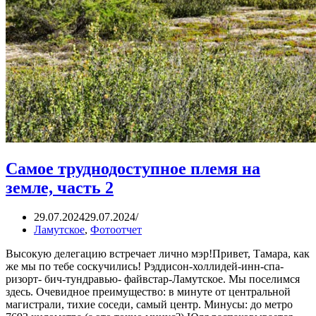
Самое труднодоступное племя на
земле, часть 2
29.07.2024
29.07.2024
Ламутское
,
Фотоотчет
Высокую делегацию встречает лично мэр!Привет, Тамара, как
же мы по тебе соскучились! Рэддисон-холлидей-инн-спа-
ризорт- бич-тундравью- файвстар-Ламутское. Мы поселимся
здесь. Очевидное преимущество: в минуте от центральной
магистрали, тихие соседи, самый центр. Минусы: до метро