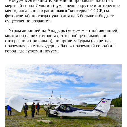
– Ночуем в Эгвекиноте. Можно попробовать поехать в
мертвый город Иультин (сумасшедше крутое и интересное
место, идеально сохранившаяся “консерва” СССР, см.
фотоотчеты), но тогда нужно дня на 3 больше и бюджет
существенно возрастет.
– Утром авиацией на Анадырь (можем местной авиацией,
можем на наших самолетах, что вообще неимоверно
интересно и прикольно), по прилету Гудым (секретная
подземная ракетная ядерная база – подземный город) и в
город, где гуляем и ночуем;