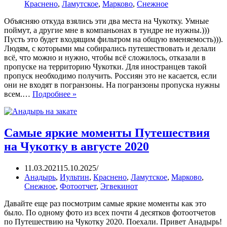
Краснено
,
Ламутское
,
Марково
,
Снежное
Объясняю откуда взялись эти два места на Чукотку. Умные
поймут, а другие мне в компаньонах в тундре не нужны.)))
Пусть это будет входящим фильтром на общую вменяемость))).
Людям, с которыми мы собирались путешествовать и делали
всё, что можно и нужно, чтобы всё сложилось, отказали в
пропуске на территорию Чукотки. Для иностранцев такой
пропуск необходимо получить. Россиян это не касается, если
они не входят в погранзоны. На погранзоны пропуска нужны
всем.…
Подробнее »
Самые яркие моменты Путешествия
на Чукотку в августе 2020
11.03.2021
15.10.2025
Анадырь
,
Иультин
,
Краснено
,
Ламутское
,
Марково
,
Снежное
,
Фотоотчет
,
Эгвекинот
Давайте еще раз посмотрим самые яркие моменты как это
было. По одному фото из всех почти 4 десятков фотоотчетов
по Путешествию на Чукотку 2020. Поехали. Привет Анадырь!