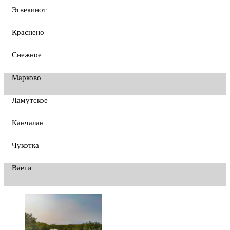
Эгвекинот
Краснено
Снежное
Марково
Ламутское
Канчалан
Чукотка
Ваеги