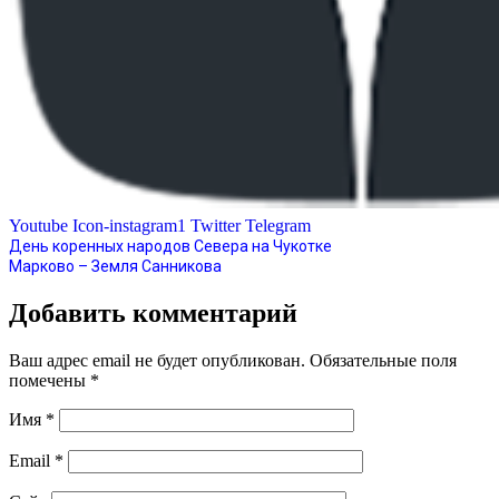
Youtube
Icon-instagram1
Twitter
Telegram
День коренных народов Севера на Чукотке
Марково – Земля Санникова
Добавить комментарий
Ваш адрес email не будет опубликован.
Обязательные поля
помечены
*
Имя
*
Email
*