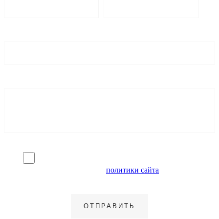
Я согласен на обработку персональных данных и
ознакомлен с условиями
политики сайта
в отношении
обработки персональных данных