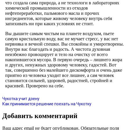
что создала сама природа, а не технологи в лабораториях
химической промышленности из отходов
нефтепереработки, пальмового масла и прочих
ингредиентов, которые живому человеку внутрь себя
запихивать ни при каких условиях не стоит.
Вы дышите самым чистым на планете воздухом, пьете
самую кристальную воду, вас не мучает стресс, у вас нет
нервняка и вечной спешки. Вы спокойны и умиротворены.
Внутри вас благодать и радость. А чистота духовная
неизбежно провоцирует и тело на очистку от всего
накопившегося мусора. В первую очередь – лишнего жира
и других, ненужных здоровому человеку, гадостей. Вот
так, совершенно без малейшего дискомфорта и очень даже
приятно из человека уходит все лишнее, а сам человек
становится сильней, здоровей, радостней, стройней и
красивей. Проверено на себе.
Чукотка учит дзену
Как принимается решение поехать на Чукотку
Добавить комментарий
Ваш адрес email не будет опубликован.
Обязательные поля