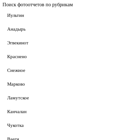
Поиск фотоотчетов по рубрикам
Иультин
Анадырь
Эгвекинот
Краснено
Снежное
Марково
Ламутское
Канчалан
Чукотка
Ваеги