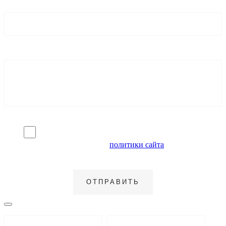
Я согласен на обработку персональных данных и
ознакомлен с условиями
политики сайта
в отношении
обработки персональных данных