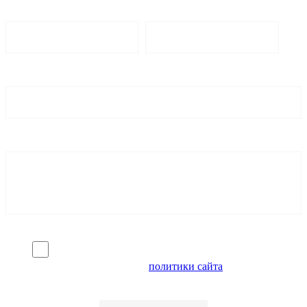
Я согласен на обработку персональных данных и
ознакомлен с условиями
политики сайта
в отношении
обработки персональных данных