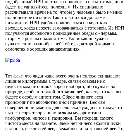
подобранный ИРП не только полностью насытит вас, но и
будет, не удивляйтесь, полезным. Их специально
рассчитывали врачи на то, чтобы у человека было именно
полноценное питание. Так что в них входят даже
витаминки. ИРП удобно пользоваться на коротких
выходах, когда неохота заморачиваться с готовкой. Из ИРП
получаются абсолютно полноценные обеды с «первым,
вторым, третьим и компотом». Уж никак не хуже и
существенно разнообразней той еды, которой кормят в
самолетах в хороших авиакомпаниях.
Тот факт, что люди чаще всего очень неплохо скидывают
лишние килограммы в тундре, связан совсем не с
недостатком питания. Скорей наоборот, ибо кушать на
природе, особенно такой потрясающей, как чукотская, вы
будете с особым аппетитом. Сброс лишнего веса
происходит по абсолютно иной причине. Вес сам
совершенно незаметно для человека «уходит» потому, что
вы не засоряете организм всяким мусором типа
гамбургеров, чипсов и газировки. Вы посреди самого
чистого места на планете. Здесь нет ничего экологически
грязного, все чистейшее, свежайшее и натуральнейшее. То,