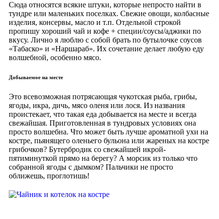
Сюда относятся всякие штуки, которые непросто найти в
тундре или маленьких поселках. Свежие овощи, колбасные
изделия, консервы, масло и т.п. Отдельной строкой
пропишу хороший чай и кофе + специи/соусы/аджики по
вкусу. Лично я люблю с собой брать по бутылочке соусов
«Табаско» и «Наршараб». Их сочетание делает любую еду
волшебной, особенно мясо.
Добываемое на месте
Это всевозможная потрясающая чукотская рыба, грибы,
ягоды, икра, дичь, мясо оленя или лося. Из названия
проистекает, что такая еда добывается на месте и всегда
свежайшая. Приготовленная в тундровых условиях она
просто волшебна. Что может быть лучше ароматной ухи на
костре, пьянящего оленьего бульона или жареных на костре
грибочков? Бутербродик со свежайшей икрой-
пятиминуткой прямо на берегу? А морсик из только что
собранной ягоды с дымком? Пальчики не просто
оближешь, проглотишь!