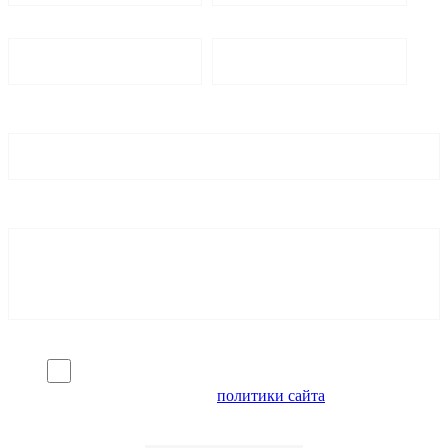
Я согласен на обработку персональных данных и
ознакомлен с условиями
политики сайта
в отношении
обработки персональных данных