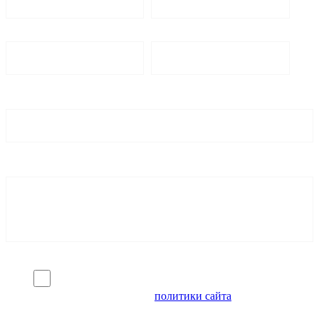
Я согласен на обработку персональных данных и
ознакомлен с условиями
политики сайта
в отношении
обработки персональных данных