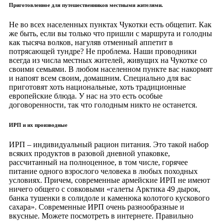
Приготовленное для путешественников местными жителями.
Не во всех населенных пунктах Чукотки есть общепит. Как
же быть, если вы только что пришли с маршрута и голодны
как тысяча волков, нагуляв отменный аппетит в
потрясающей тундре? Не проблема. Наши проводники
всегда из числа местных жителей, живущих на Чукотке со
своими семьями. В любом населенном пункте вас накормят
и напоят всем своим, домашним. Специально для вас
приготовят хоть национальные, хоть традиционные
европейские блюда. У нас на это есть особые
договоренности, так что голодным никто не останется.
ИРП и их производные
ИРП – индивидуальный рацион питания. Это такой набор
всяких продуктов в разовой дневной упаковке,
рассчитанный на полноценное, в том числе, горячее
питание одного взрослого человека в любых походных
условиях. Причем, современные армейские ИРП не имеют
ничего общего с совковыми «галеты Арктика 49 дырок,
банка тушенки в солидоле и каменюка колотого кускового
сахара». Современные ИРП очень разнообразные и
вкусные. Можете посмотреть в интернете. Правильно