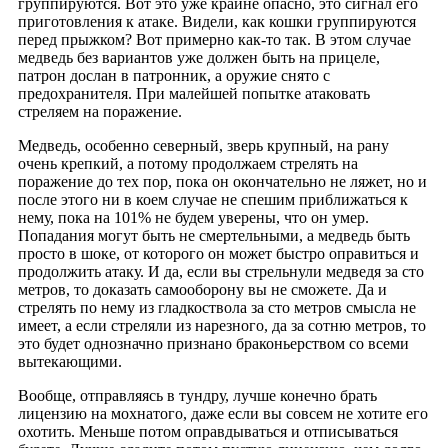
группируются. Вот это уже крайне опасно, это сигнал его
приготовления к атаке. Видели, как кошки группируются
перед прыжком? Вот примерно как-то так. В этом случае
медведь без вариантов уже должен быть на прицеле,
патрон дослан в патронник, а оружие снято с
предохранителя. При малейшей попытке атаковать
стреляем на поражение.
Медведь, особенно северный, зверь крупный, на рану
очень крепкий, а потому продолжаем стрелять на
поражение до тех пор, пока он окончательно не ляжет, но и
после этого ни в коем случае не спешим приближаться к
нему, пока на 101% не будем уверены, что он умер.
Попадания могут быть не смертельными, а медведь быть
просто в шоке, от которого он может быстро оправиться и
продолжить атаку. И да, если вы стрельнули медведя за сто
метров, то доказать самооборону вы не сможете. Да и
стрелять по нему из гладкоствола за сто метров смысла не
имеет, а если стреляли из нарезного, да за сотню метров, то
это будет однозначно признано браконьерством со всеми
вытекающими.
Вообще, отправляясь в тундру, лучше конечно брать
лицензию на мохнатого, даже если вы совсем не хотите его
охотить. Меньше потом оправдываться и отписываться