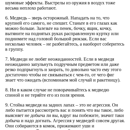
шумовые эффекты. Выстрелы из оружия в воздух тоже
весьма неплохо работают.
6. Медведь – зверь осторожный. Нападать на то, что
крупней его самого, не спешит. Станьте в его глазах как
можно больше. Залезьте на пенек, бочку, ящик, кочку,
вытяните на поднятых руках расправленную куртку или
поднимите над головой большой рюкзак. Если вас
несколько человек – не разбегайтесь, а наоборот соберитесь
в группу.
7. Медведи не любят неожиданностей. Если в медведя
неожиданно запульнуть подручным предметом или даже
резко подпрыгнуть и заорать, то довольно часто ему этого
достаточно чтобы не связываться с чем-то, от чего фиг
знает что ожидать (вспоминаем мой случай и ракетницу).
8. Ни в каком случае не поворачивайтесь к медведю
спиной и не теряйте его из поля зрения.
9. Стойка медведя на задних лапах – это не агрессия. Он
либо пытается рассмотреть вас и понять что вы такое, либо
выясняет не добыча ли вы, вдруг вы побежите, значит таки
добыча и надо догнать. Агрессия у медведей совсем другая.
Они собираются в комок, прижимают уши и