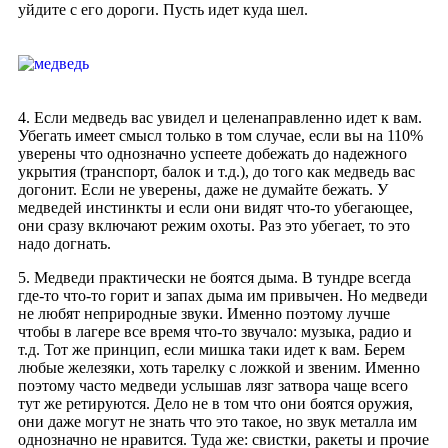
уйдите с его дороги. Пусть идет куда шел.
4. Если медведь вас увидел и целенаправленно идет к вам.
Убегать имеет смысл только в том случае, если вы на 110%
уверены что однозначно успеете добежать до надежного
укрытия (транспорт, балок и т.д.), до того как медведь вас
догонит. Если не уверены, даже не думайте бежать. У
медведей инстинкты и если они видят что-то убегающее,
они сразу включают режим охоты. Раз это убегает, то это
надо догнать.
5. Медведи практически не боятся дыма. В тундре всегда
где-то что-то горит и запах дыма им привычен. Но медведи
не любят неприродные звуки. Именно поэтому лучше
чтобы в лагере все время что-то звучало: музыка, радио и
т.д. Тот же принцип, если мишка таки идет к вам. Берем
любые железяки, хоть тарелку с ложкой и звеним. Именно
поэтому часто медведи услышав лязг затвора чаще всего
тут же ретируются. Дело не в том что они боятся оружия,
они даже могут не знать что это такое, но звук металла им
однозначно не нравится. Туда же: свистки, ракеты и прочие