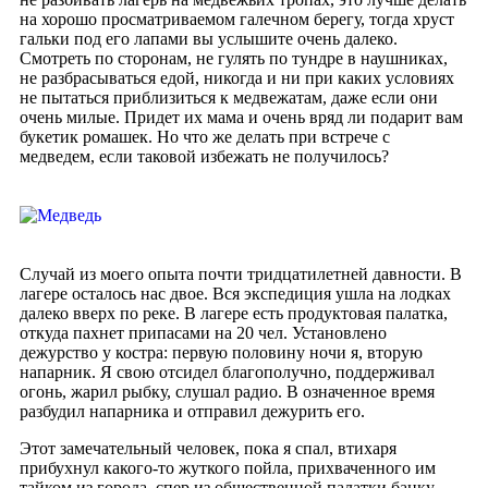
на хорошо просматриваемом галечном берегу, тогда хруст
гальки под его лапами вы услышите очень далеко.
Смотреть по сторонам, не гулять по тундре в наушниках,
не разбрасываться едой, никогда и ни при каких условиях
не пытаться приблизиться к медвежатам, даже если они
очень милые. Придет их мама и очень вряд ли подарит вам
букетик ромашек. Но что же делать при встрече с
медведем, если таковой избежать не получилось?
Случай из моего опыта почти тридцатилетней давности. В
лагере осталось нас двое. Вся экспедиция ушла на лодках
далеко вверх по реке. В лагере есть продуктовая палатка,
откуда пахнет припасами на 20 чел. Установлено
дежурство у костра: первую половину ночи я, вторую
напарник. Я свою отсидел благополучно, поддерживал
огонь, жарил рыбку, слушал радио. В означенное время
разбудил напарника и отправил дежурить его.
Этот замечательный человек, пока я спал, втихаря
прибухнул какого-то жуткого пойла, прихваченного им
тайком из города, спер из общественной палатки банку