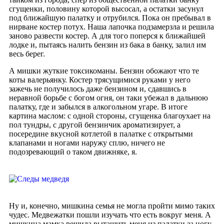
сгущенки, половину которой высосал, а остатки засунул
под ближайшую палатку и отрубился. Пока он пребывал в
нирване костер потух. Наша лапочка подзамерзла и решила
заново развести костер. А для того поперся к ближайшей
лодке и, пытаясь налить бензин из бака в банку, залил им
весь берег.
А мишки жуткие токсикоманы. Бензин обожают что те
коты валерьянку. Костер трясущимися руками у него
зажечь не получилось даже бензином и, сдавшись в
неравной борьбе с богом огня, он таки убежал в дальнюю
палатку, где и забылся в алкогольном угаре. В итоге
картина маслом: с одной стороны, сгущенка благоухает на
пол тундры, с другой бензинчик ароматизирует, а
посередине вкусной котлетой в палатке с открытыми
клапанами и ногами наружу сплю, ничего не
подозревающий о таком движняке, я.
Ну и, конечно, мишкина семья не могла пройти мимо таких
чудес. Медвежатки пошли изучать что есть вокруг меня. А
мишкина мамка решила вытащить меня из палатки за ногу