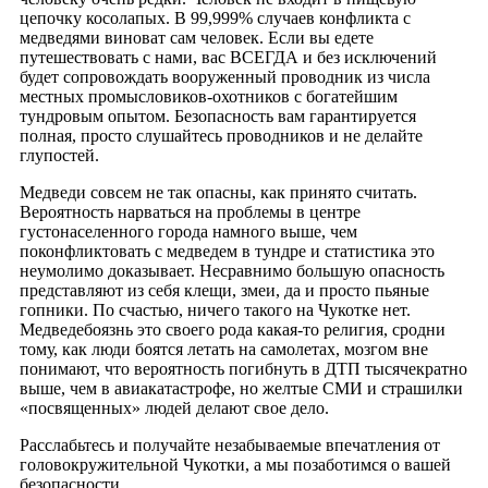
цепочку косолапых. В 99,999% случаев конфликта с
медведями виноват сам человек. Если вы едете
путешествовать с нами, вас ВСЕГДА и без исключений
будет сопровождать вооруженный проводник из числа
местных промысловиков-охотников с богатейшим
тундровым опытом. Безопасность вам гарантируется
полная, просто слушайтесь проводников и не делайте
глупостей.
Медведи совсем не так опасны, как принято считать.
Вероятность нарваться на проблемы в центре
густонаселенного города намного выше, чем
поконфликтовать с медведем в тундре и статистика это
неумолимо доказывает. Несравнимо большую опасность
представляют из себя клещи, змеи, да и просто пьяные
гопники. По счастью, ничего такого на Чукотке нет.
Медведебоязнь это своего рода какая-то религия, сродни
тому, как люди боятся летать на самолетах, мозгом вне
понимают, что вероятность погибнуть в ДТП тысячекратно
выше, чем в авиакатастрофе, но желтые СМИ и страшилки
«посвященных» людей делают свое дело.
Расслабьтесь и получайте незабываемые впечатления от
головокружительной Чукотки, а мы позаботимся о вашей
безопасности.