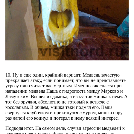
10. Ну и еще один, крайний вариант. Медведь зачастую
прекращает атаку, если понимает, что вы не представляете
угрозу или считает вас мертвым. Именно так спасся при
нападении медведя Паша с гидропоста между Марково и
Ламутским. Вышел из домика, а из кустов мишка к нему. А
тот без оружия, абсолютно не готовый к встрече с
косолапым. В общем, мишка таки подмял его. Паша
свернулся клубочком и прикинулся жмуром, мишка пару
раз лапой его коцнул и потерял к нему всякий интерес.
Подводя итог. На самом деле, случаи агрессии медведей к
человеку очень редки. Человек не входит в пищевую