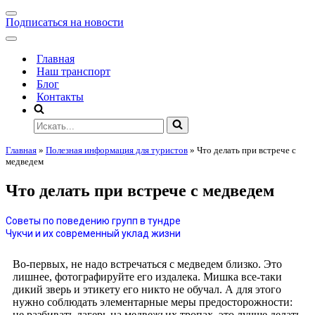
Подписаться на новости
Главная
Наш транспорт
Блог
Контакты
Главная
»
Полезная информация для туристов
»
Что делать при встрече с
медведем
Что делать при встрече с медведем
Советы по поведению групп в тундре
Чукчи и их современный уклад жизни
Во-первых, не надо встречаться с медведем близко. Это
лишнее, фотографируйте его издалека. Мишка все-таки
дикий зверь и этикету его никто не обучал. А для этого
нужно соблюдать элементарные меры предосторожности:
не разбивать лагерь на медвежьих тропах, это лучше делать