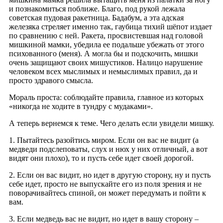
и познакомиться поближе. Благо, под рукой лежала
советская пудовая ракетница. Бадабум, а эта адская
железяка стреляет именно так, гаубица тихий шёпот издает
по сравнению с ней. Ракета, просвистевшая над головой
мишкиной мамки, убедила ее подальше убежать от этого
психованного (меня). А могла бы и подскочить, мишки
очень защищают своих мишустиков. Налицо нарушение
человеком всех мыслимых и немыслимых правил, да и
просто здравого смысла.
Мораль проста: соблюдайте правила, главное из которых
«никогда не ходите в тундру с мудаками».
А теперь вернемся к теме. Чего делать если увидели мишку.
1. Пытайтесь разойтись миром. Если он вас не видит (а
медведи подслеповаты, слух и нюх у них отличный, а вот
видят они плохо), то и пусть себе идет своей дорогой.
2. Если он вас видит, но идет в другую сторону, ну и пусть
себе идет, просто не выпускайте его из поля зрения и не
поворачивайтесь спиной, он может передумать и пойти к
вам.
3. Если медведь вас не видит, но идет в вашу сторону –