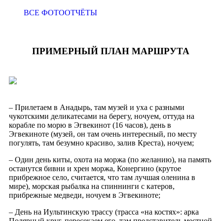
ВСЕ ФОТООТЧЁТЫ
ПРИМЕРНЫЙ ПЛАН МАРШРУТА
– Прилетаем в Анадырь, там музей и уха с разными
чукотскими деликатесами на берегу, ночуем, оттуда на
корабле по морю в Эгвекинот (16 часов), день в
Эгвекиноте (музей, он там очень интересный, по месту
погулять, там безумно красиво, залив Креста), ночуем;
– Один день киты, охота на моржа (по желанию), на память
останутся бивни и хрен моржа, Конергино (крутое
прибрежное село, считается, что там лучшая оленина в
мире), морская рыбалка на спиннинги с катеров,
прибрежные медведи, ночуем в Эгвекиноте;
– День на Иультинскую трассу (трасса «на костях»: арка
Полярный круг, пересекаем его, там представитель местной