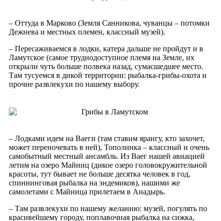
– Оттуда в Марково (Земля Санникова, чуванцы – потомки
Дежнева и местных племен, классный музей).
– Пересаживаемся в лодки, катера дальше не пройдут и в
Ламутское (самое труднодоступное племя на Земле, их
открыли чуть больше полвека назад, сумасшедшее место.
Там тусуемся в дикой территории: рыбалка-грибы-охота и
прочие развлекухи по нашему выбору.
– Лодками идем на Ваеги (там ставим ярангу, кто захочет,
может переночевать в ней), Тополинка – классный и очень
самобытный местный ансамбль. Из Ваег нашей авиацией
летим на озеро Майниц (дикое озеро головокружительной
красоты, тут бывает не больше десятка человек в год,
спиннинговая рыбалка на эндемиков), нашими же
самолетами с Майница прилетаем в Анадырь.
– Там развлекухи по нашему желанию: музей, погулять по
красивейшему городу, поплавочная рыбалка на сижка,