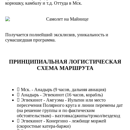
корюшку, камбалу и т.д. Оттуда в Мск.
Получается полнейший эксклюзив, уникальность и
сумасшедшая программа.
ПРИНЦИПИАЛЬНАЯ ЛОГИСТИЧЕСКАЯ
СХЕМА МАРШРУТА
Мск. - Анадырь (9 часов, дальняя авиация)
Анадырь - Эгвекинот (16 часов, корабль)
Эгвекинот - Амгуэма - Иультин или место
пересечения Полярного круга и линии перемены дат
(на решение группы и по фактическим
обстоятельствам) - вахтовка/джипы/трэкол/вездеход
Эгвекинот - Конергино - лежбище моржей
(скоростные катера-баржи)