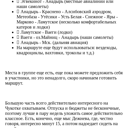
Эгвекинот - Анадырь (местные авиалинии или
наши самолеты)
Анадырь - Краснено - Алсибовский аэродром,
Метеобаза - Утёсики - Усть Белая - Снежное - Яры -
Марково - Ламутское (несколько комфортабельных
катеров и лодки)
Ламутское - Ваеги (лодки)
Ваеги - оз.Майниц - Анадырь (наши самолеты)
Анадырь - Мск. (дальняя авиация)
На маршруте еще будут использоваться: вездеходы,
квадроциклы, вахтовки, трэколы и т.д.)
Места в группе еще есть, еще пока можете предложить себя
в участники, но это ненадолго, скоро начинаем готовить
маршрут.
Большую часть всего действительно интересного на
Чукотке охватываем. Отпуска и бюджеты не бесконечные,
поэтому лучше в пару недель уложить самое действительно
классное. Есть, конечно, еще мыс Дежнева, где, честно
говоря, интересно минут 15, а потом надоедает сидеть на