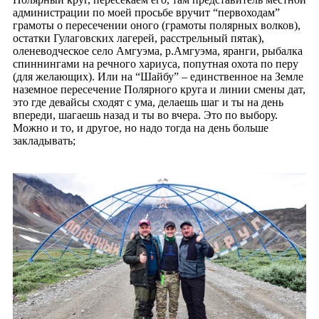
администрации по моей просьбе вручит “первоходам”
грамоты о пересечении оного (грамоты полярных волков),
остатки Гулаговских лагерей, расстрельный пятак),
оленеводческое село Амгуэма, р.Амгуэма, яранги, рыбалка
спиннингами на речного хариуса, попутная охота по перу
(для желающих). Или на “Шайбу” – единственное на Земле
наземное пересечение Полярного круга и линии смены дат,
это где девайсы сходят с ума, делаешь шаг и ты на день
впереди, шагаешь назад и ты во вчера. Это по выбору.
Можно и то, и другое, но надо тогда на день больше
закладывать;