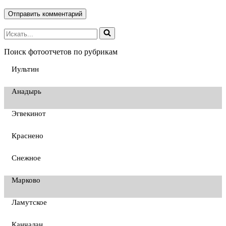
Поиск фотоотчетов по рубрикам
Иультин
Анадырь
Эгвекинот
Краснено
Снежное
Марково
Ламутское
Канчалан