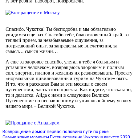
А вот ребята, наоборот, повзрослели.
Спасибо, Чукотка! Ты бесподобна и мы обязательно
увидимся еще раз. Спасибо тебе, благословенный край, за
теплый прием, за незабываемые ощущения, за
потрясающий опыт, за запредельные впечатления, за
смысл… смысл жизни…
А еще за здоровье спасибо, улетал к тебе я больным и
уставшим человеком, возвращаюсь здоровым и полным
сил, энергии, планов и желания их реализовывать. Проекту
«нормальный цивилизованный туризм на Чукотке» быть.
И то, что я рассказал Вам за эти месяцы о своем
путешествии, часть этого проекта. Как видите, что сказано,
то и делается. Айда с нами в следующее Великое
Путешествие по несравненному и уникальнейшему уголку
нашего мира – Великой Чукотке.
Возвращение домой: первая половина пути по реке
Самые яркие моменты Путешествия на Чукотку в августе 2020