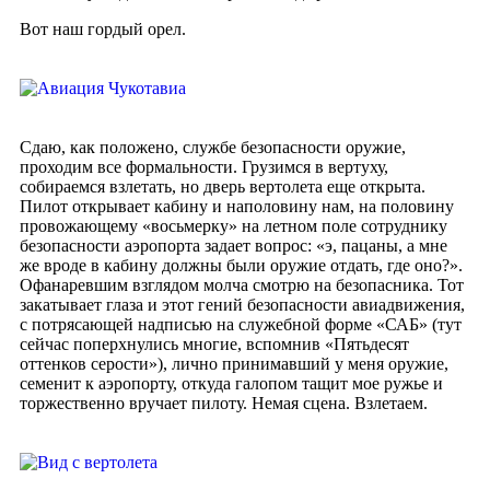
Вот наш гордый орел.
Сдаю, как положено, службе безопасности оружие,
проходим все формальности. Грузимся в вертуху,
собираемся взлетать, но дверь вертолета еще открыта.
Пилот открывает кабину и наполовину нам, на половину
провожающему «восьмерку» на летном поле сотруднику
безопасности аэропорта задает вопрос: «э, пацаны, а мне
же вроде в кабину должны были оружие отдать, где оно?».
Офанаревшим взглядом молча смотрю на безопасника. Тот
закатывает глаза и этот гений безопасности авиадвижения,
с потрясающей надписью на служебной форме «САБ» (тут
сейчас поперхнулись многие, вспомнив «Пятьдесят
оттенков серости»), лично принимавший у меня оружие,
семенит к аэропорту, откуда галопом тащит мое ружье и
торжественно вручает пилоту. Немая сцена. Взлетаем.