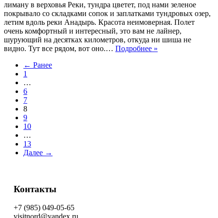
лиману в верховья Реки, тундра цветет, под нами зеленое
покрывало со складками сопок и заплатками тундровых озер,
летим вдоль реки Анадырь. Красота неимоверная. Полет
очень комфортный и интересный, это вам не лайнер,
шурующий на десятках километров, откуда ни шиша не
видно. Тут все рядом, вот оно.…
Подробнее »
← Ранее
1
…
6
7
8
9
10
…
13
Далее →
Контакты
+7 (985) 049-05-65
visitnord@yandex.ru