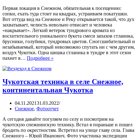
Первая локация в Снежном, обязательная к посещению:
сопки, ехать туда стоит на квадрах, устраиваем покатушки.
Вот оттуда вид на Снежное и Реку открывается такой, что дух
захватывает, челюсть невольно отвисает и человека
«накрывает». Легкий ветерок тундрового аромата из
восхитительного уникального букета смеси запахов стланика,
брусники, голубики, тундровых цветов. Сногсшибательный и
незабываемый, который невозможно спутать ни с чем другим,
воздух Чукотки. Одна шишка стланика в тундре в этот сезон
пахнет в…
Подробнее »
Чукотская техника в селе Снежное,
континентальная Чукотка
04.11.2021
31.03.2022
Снежное
,
Фотоотчет
А сегодня давайте погуляем по селу и посмотрим на
чукотскую снежнинскую технику. Встал я пораньше и пошел
бродить по окрестностям. Встретил на улице главу села. Глава
Снежного – Юрий Иванович. Фото участника экспедиции