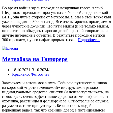
Во время войны здесь проходила воздушная трасса Алсиб.
Шеф-пилот предлагает прогуляться к бывшей лендлизовской
ВПП, она чуть в стороне от метеобазы. Я сам в этой точке был
уже очень давно, 30 лет назад. Все очень заросло, продираемся
через чукотские джунгли. По пути видим (и не только видим,
но и активно объедаем) заросли дикой красной смородины и
другие интересные объекты. В результате проходим метров
300 и решаем, ну его нафиг прорываться…
Подробнее »
Метеобаза на Танюрере
18.10.2021
13.10.2024
Краснено
,
Фотоотчет
Завтракаем и готовимся в путь. Собираю путешественников
на короткий «противомедвежий» инструктаж и раздаю
индивидуальные средства: свистки (и нечего тут хмыкать, на
самом деле, очень эффективное средство от мишек), сигналы
охотника, ракетницы и фальшфейера. Огнестрельное оружие,
разумеется, тоже присутствует. Безопасность людей –
первейшая задача, так что крайний довод в потенциальном