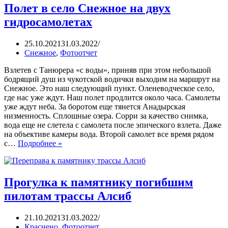
Полет в село Снежное на двух
гидросамолетах
25.10.2021
31.03.2022
Снежное
,
Фотоотчет
Взлетев с Танюрера «с воды», приняв при этом небольшой
бодрящий душ из чукотской водички выходим на маршрут на
Снежное. Это наш следующий пункт. Оленеводческое село,
где нас уже ждут. Наш полет продлится около часа. Самолеты
уже ждут неба. За боротом еще тянется Анадырская
низменность. Сплошные озера. Сорри за качество снимка,
вода еще не слетела с самолета после эпического взлета. Даже
на объективе камеры вода. Второй самолет все время рядом
с…
Подробнее »
Прогулка к памятнику погибшим
пилотам трассы Алсиб
21.10.2021
31.03.2022
Краснено
,
Фотоотчет