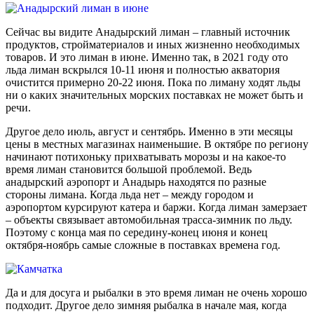
Сейчас вы видите Анадырский лиман – главный источник
продуктов, стройматериалов и иных жизненно необходимых
товаров. И это лиман в июне. Именно так, в 2021 году ото
льда лиман вскрылся 10-11 июня и полностью акватория
очистится примерно 20-22 июня. Пока по лиману ходят льды
ни о каких значительных морских поставках не может быть и
речи.
Другое дело июль, август и сентябрь. Именно в эти месяцы
цены в местных магазинах наименьшие. В октябре по региону
начинают потихоньку прихватывать морозы и на какое-то
время лиман становится большой проблемой. Ведь
анадырский аэропорт и Анадырь находятся по разные
стороны лимана. Когда льда нет – между городом и
аэропортом курсируют катера и баржи. Когда лиман замерзает
– объекты связывает автомобильная трасса-зимник по льду.
Поэтому с конца мая по середину-конец июня и конец
октября-ноябрь самые сложные в поставках времена год.
Да и для досуга и рыбалки в это время лиман не очень хорошо
подходит. Другое дело зимняя рыбалка в начале мая, когда