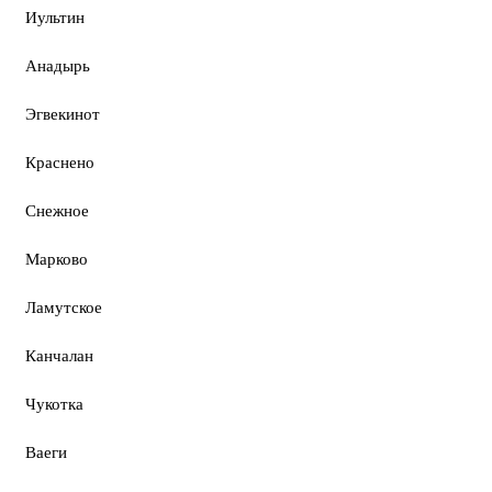
Иультин
Анадырь
Эгвекинот
Краснено
Снежное
Марково
Ламутское
Канчалан
Чукотка
Ваеги