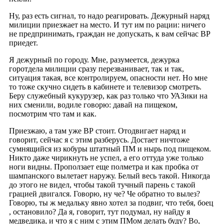
Ну, раз есть сигнал, то надо реагировать. Дежурный наряд
милиции приезжает на место. И тут им по рации: ничего
не предпринимать, граждан не допускать, к вам сейчас ВР
приедет.
Я дежурный по городу. Мне, разумеется, дежурка
горотдела милиции сразу перезванивает, так и так,
ситуация такая, все контролируем, опасности нет. Но мне
то тоже скучно сидеть в кабинете и телевизор смотреть.
Беру служебный кукурузер, как раз только что УАЗики на
них сменили, водиле говорю: давай на пищеком,
посмотрим что там и как.
Приезжаю, а там уже ВР стоит. Отодвигает наряд и
говорит, сейчас я с этим разберусь. Достает ничтоже
сумнящийся из кобуры штатный ПМ и нырь под пищеком.
Никто даже чирикнуть не успел, а его оттуда уже только
ноги видны. Проползает еще полметра и как пробка от
шампанского вылетает наружу. Белый весь такой. Никогда
до этого не видел, чтобы такой тучный парень с такой
грацией двигался. Говорю, ну че? Че обратно то вылез?
Говорю, ты ж медальку явно хотел за подвиг, что тебя, боец
, остановило? Да я, говорит, тут подумал, ну найду я
медведика, и что я с ним с этим ПМом делать буду? Во,