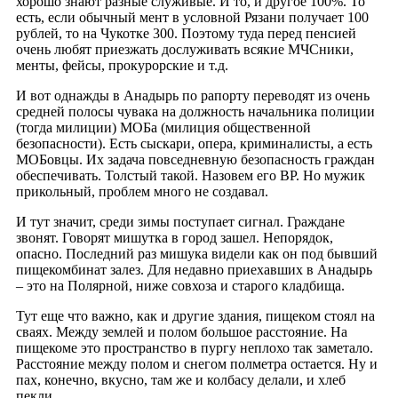
хорошо знают разные служивые. И то, и другое 100%. То
есть, если обычный мент в условной Рязани получает 100
рублей, то на Чукотке 300. Поэтому туда перед пенсией
очень любят приезжать дослуживать всякие МЧСники,
менты, фейсы, прокурорские и т.д.
И вот однажды в Анадырь по рапорту переводят из очень
средней полосы чувака на должность начальника полиции
(тогда милиции) МОБа (милиция общественной
безопасности). Есть сыскари, опера, криминалисты, а есть
МОБовцы. Их задача повседневную безопасность граждан
обеспечивать. Толстый такой. Назовем его ВР. Но мужик
прикольный, проблем много не создавал.
И тут значит, среди зимы поступает сигнал. Граждане
звонят. Говорят мишутка в город зашел. Непорядок,
опасно. Последний раз мишука видели как он под бывший
пищекомбинат залез. Для недавно приехавших в Анадырь
– это на Полярной, ниже совхоза и старого кладбища.
Тут еще что важно, как и другие здания, пищеком стоял на
сваях. Между землей и полом большое расстояние. На
пищекоме это пространство в пургу неплохо так заметало.
Расстояние между полом и снегом полметра остается. Ну и
пах, конечно, вкусно, там же и колбасу делали, и хлеб
пекли.