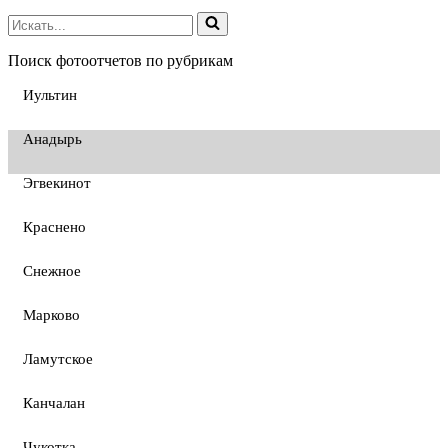
Поиск фотоотчетов по рубрикам
Иультин
Анадырь
Эгвекинот
Краснено
Снежное
Марково
Ламутское
Канчалан
Чукотка