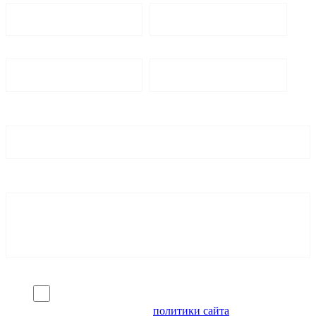
Я согласен на обработку персональных данных и
ознакомлен с условиями
политики сайта
в отношении