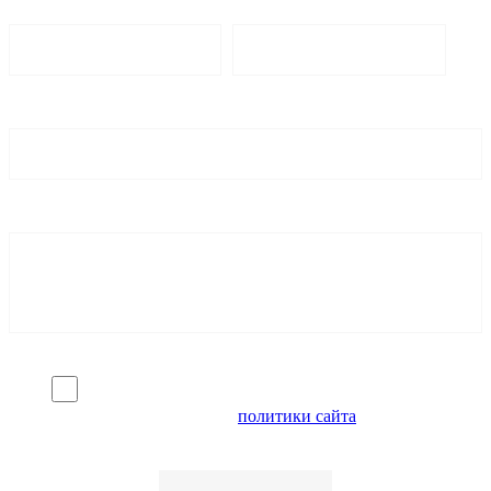
Я согласен на обработку персональных данных и
ознакомлен с условиями
политики сайта
в отношении
обработки персональных данных