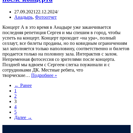
27.09.2021
22.12.2024
Анадырь
,
Фотоотчет
Концерт А в это время в Анадыре уже заканчивается
последняя репетиция Сергея и мы спешим в город, чтобы
успеть на концерт. Концерт проходит «на ура», полный
селлаут, все билеты проданы, но по ковидным ограничениям
зал заполняется только наполовину, соответственно и билетов
продается только на половину зала. Интерактив с залом.
Непременная фотосессия со зрителями после концерта.
Поздней мы вдвоем с Сергеем слегка поужинали и с
сотрудниками ДК. Местные ребята, что
творческие…
Подробнее »
← Ранее
1
2
3
4
5
Далее →