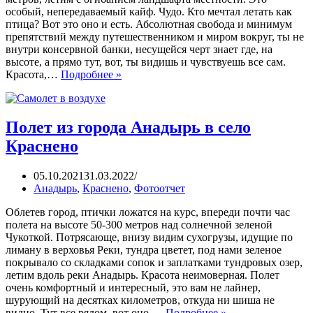
особый, непередаваемый кайф. Чудо. Кто мечтал летать как
птица? Вот это оно и есть. Абсолютная свобода и минимум
препятствий между путешественником и миром вокруг, ты не
внутри консервной банки, несущейся черт знает где, на
высоте, а прямо тут, вот, ты видишь и чувствуешь все сам.
Красота,…
Подробнее »
Полет из города Анадырь в село
Краснено
05.10.2021
31.03.2022
Анадырь
,
Краснено
,
Фотоотчет
Облетев город, птички ложатся на курс, впереди почти час
полета на высоте 50-300 метров над солнечной зеленой
Чукоткой. Потрясающе, внизу видим сухогрузы, идущие по
лиману в верховья Реки, тундра цветет, под нами зеленое
покрывало со складками сопок и заплатками тундровых озер,
летим вдоль реки Анадырь. Красота неимоверная. Полет
очень комфортный и интересный, это вам не лайнер,
шурующий на десятках километров, откуда ни шиша не
видно. Тут все рядом, вот оно.…
Подробнее »