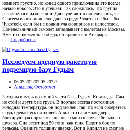
немного грустно, но конец одного приключения это всегда
начало нового. Это и утешает. Так сложилось, что группа
разлетается в разные дни. Двое улетают в понедельник, я с
Сергеем во вторник, еще двое в среду. Чукотка не была бы
Чукоткой, если бы не подкинула сюрпризов и напоследок.
Понедельничный самолет запаздывает с вылетом из Москвы.
Вместо положенного обеда, он прилетит в Анадырь,
в…
Подробнее »
Исследуем ядерную ракетную
подземную базу Гудым
06.05.2022
07.05.2022
Анадырь
,
Фотоотчет
Заходим внутрь поземной части базы Гудым. Кстати, да. Сам
не стой и других не грузи. В портале всегда постоянная
холодная температура, он под землей, так что если соберетесь
сюда, одевайтесь потеплей. А вот это сдвижная дверь,
блокирующая портал от внешнего мира в случае большого
шухера. Она весит под 50 тонн, как танк. Ездит в бок по
рельсам. Оцените толщину дверки. Вот и Кирилл не смог не