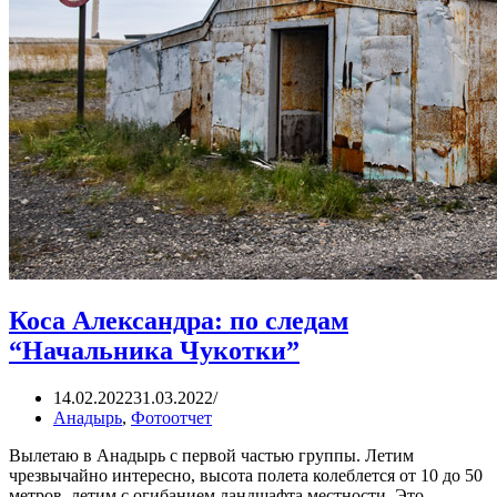
Коса Александра: по следам
“Начальника Чукотки”
14.02.2022
31.03.2022
Анадырь
,
Фотоотчет
Вылетаю в Анадырь с первой частью группы. Летим
чрезвычайно интересно, высота полета колеблется от 10 до 50
метров, летим с огибанием ландшафта местности. Это