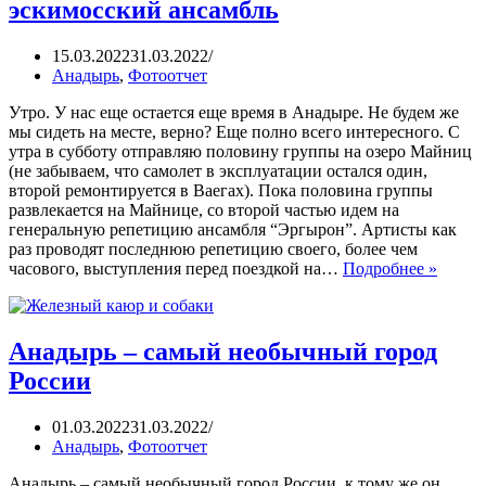
эскимосский ансамбль
15.03.2022
31.03.2022
Анадырь
,
Фотоотчет
Утро. У нас еще остается еще время в Анадыре. Не будем же
мы сидеть на месте, верно? Еще полно всего интересного. С
утра в субботу отправляю половину группы на озеро Майниц
(не забываем, что самолет в эксплуатации остался один,
второй ремонтируется в Ваегах). Пока половина группы
развлекается на Майнице, со второй частью идем на
генеральную репетицию ансамбля “Эргырон”. Артисты как
раз проводят последнюю репетицию своего, более чем
часового, выступления перед поездкой на…
Подробнее »
Анадырь – самый необычный город
России
01.03.2022
31.03.2022
Анадырь
,
Фотоотчет
Анадырь – самый необычный город России, к тому же он