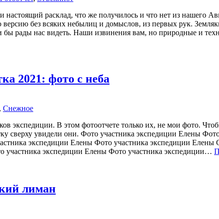
 и настоящий расклад, что же получилось и что нет из нашего А
ю версию без всяких небылиц и домыслов, из первых рук. Земляк
и бы рады нас видеть. Наши извинения вам, но природные и тех
а 2021: фото с неба
,
Снежное
ков экспедиции. В этом фотоотчете только их, не мои фото. Что
отку сверху увидели они. Фото участника экспедиции Елены Фот
астника экспедиции Елены Фото участника экспедиции Елены 
то участника экспедиции Елены Фото участника экспедиции…
П
ский лиман