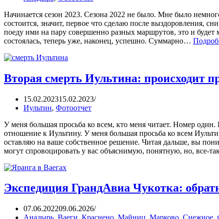
Начинается сезон 2023. Сезона 2022 не было. Мне было немного 
состоится, значит, первое что сделаю после выздоровления, сн
поеду ими на пару совершенно разных маршрутов, это и будет 
состоялась, теперь уже, наконец, успешно. Суммарно…
Подроб
Вторая смерть Иультина: происходит п
15.02.2023
15.02.2023
Иультин
,
Фотоотчет
У меня большая просьба ко всем, кто меня читает. Номер один.
отношение к Иультину. У меня большая просьба ко всем Иультин
оставляю на ваше собственное решение. Читая дальше, вы пони
могут спровоцировать у вас объяснимую, понятную, но, все-т
Экспедиция ГрандАвиа Чукотка: обрат
07.06.2022
09.06.2026
Анадырь
,
Ваеги
,
Краснено
,
Майниц
,
Марково
,
Снежное
,