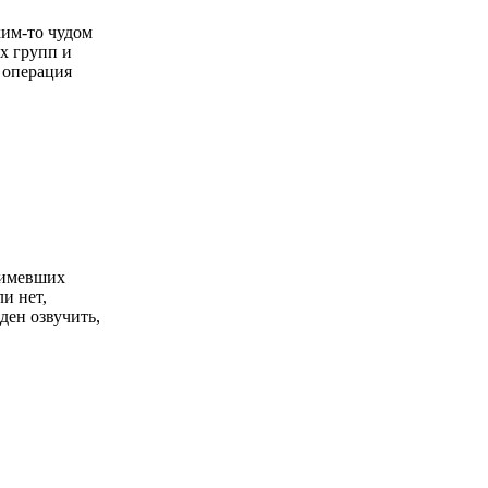
ким-то чудом
их групп и
 операция
, имевших
и нет,
ден озвучить,