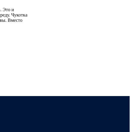
. Это и
среду. Чукотка
квы. Вместо