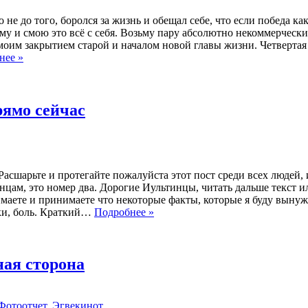
не до того, боролся за жизнь и обещал себе, что если победа ка
иму и смою это всё с себя. Возьму пару абсолютно некоммерческ
моим закрытием старой и началом новой главы жизни. Четвертая
нее »
рямо сейчас
 Расшарьте и протегайте пожалуйста этот пост среди всех людей
цам, это номер два. Дорогие Иультинцы, читать дальше текст ил
маете и принимаете что некоторые факты, которые я буду вынуж
аки, боль. Краткий…
Подробнее »
ная сторона
Фотоотчет
,
Эгвекинот