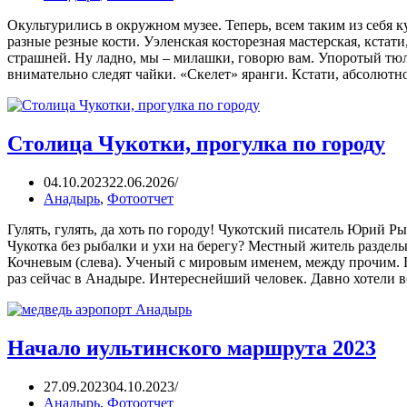
Окультурились в окружном музее. Теперь, всем таким из себя
разные резные кости. Уэленская косторезная мастерская, кстати
страшней. Ну ладно, мы – милашки, говорю вам. Упоротый тюле
внимательно следят чайки. «Скелет» яранги. Кстати, абсолю
Столица Чукотки, прогулка по городу
04.10.2023
22.06.2026
Анадырь
,
Фотоотчет
Гулять, гулять, да хоть по городу! Чукотский писатель Юрий 
Чукотка без рыбалки и ухи на берегу? Местный житель раздел
Кочневым (слева). Ученый с мировым именем, между прочим. 
раз сейчас в Анадыре. Интереснейший человек. Давно хотели 
Начало иультинского маршрута 2023
27.09.2023
04.10.2023
Анадырь
,
Фотоотчет