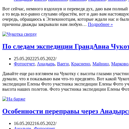
Вот сейчас, немного вздохнув и переведя дух, даю вам полный
а то ведь все-равно слухами обрастём, вот и даю вам настоящу
очередь, обращаюсь к Эгвекинотцам, которые ждали нас и был
причины дважды закрывали нам любую…
Подробнее »
По следам экспедиции ГрандАвиа Чукотк
25.05.2022
25.05.2022
Фотоотчет
,
Анадырь
,
Ваеги
,
Краснено
,
Майниц
,
Марково
Давайте еще раз взглянем на Чукотку с высоты глазами участни
думали, что я показываю вам что-то предвзято. Вот какой Чук
экспедиции Елены Фото участника экспедиции Елены Фото уч
высота наших полетов. Фото участника экспедиции Елены Фо
Особенности переправы через Анадыр
16.05.2022
16.05.2022
Анадырь
,
Фотоотчет