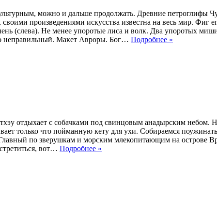
 культурным, можно и дальше продолжать. Древние петроглифы Ч
, своими произведениями искусства известна на весь мир. Фиг ег
нь (слева). Не менее упоротые лиса и волк. Два упоротых миши
тно неправильный. Макет Авроры. Бог…
Подробнее »
Рытхэу отдыхает с собачками под свинцовым анадырским небом. Н
ывает только что пойманную кету для ухи. Собираемся поужинат
Главный по зверушкам и морским млекопитающим на острове Вр
встретиться, вот…
Подробнее »