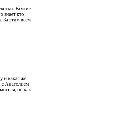
укотки. Всякие
о знает кто
. За этим всем
у и какая же
ь с Анатолием
ангеля, он как