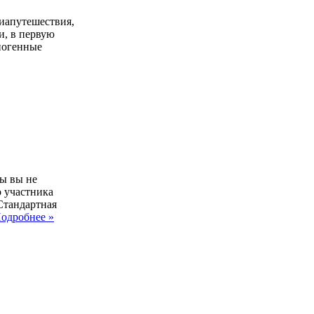
виапутешествия,
и, в первую
ногенные
бы вы не
о участника
Стандартная
одробнее »