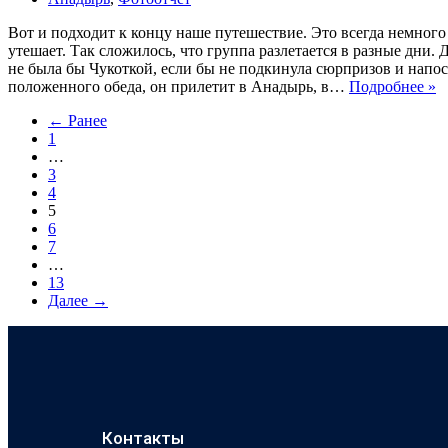
Вот и подходит к концу наше путешествие. Это всегда немного 
утешает. Так сложилось, что группа разлетается в разные дни. 
не была бы Чукоткой, если бы не подкинула сюрпризов и напо
положенного обеда, он прилетит в Анадырь, в…
Подробнее »
← Ранее
1
…
3
4
5
6
7
…
13
Далее →
Контакты