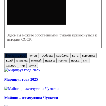
Здесь вы можете собственными руками прикоснуться к
истории СССР.
Показать все
голец
горбуша
камбала
кета
корюшка
краб
мальма
минтай
навага
налим
нерка
сиг
хариус
чир
щука
Маршрут года 2025
Майниц – жемчужина Чукотки