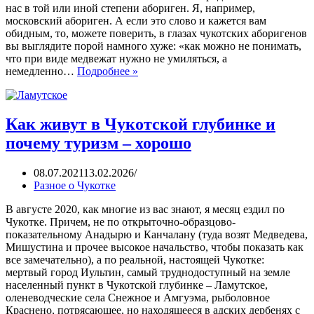
нас в той или иной степени абориген. Я, например,
московский абориген. А если это слово и кажется вам
обидным, то, можете поверить, в глазах чукотских аборигенов
вы выглядите порой намного хуже: «как можно не понимать,
что при виде медвежат нужно не умиляться, а
немедленно…
Подробнее »
Как живут в Чукотской глубинке и
почему туризм – хорошо
08.07.2021
13.02.2026
Разное о Чукотке
В августе 2020, как многие из вас знают, я месяц ездил по
Чукотке. Причем, не по открыточно-образцово-
показательному Анадырю и Канчалану (туда возят Медведева,
Мишустина и прочее высокое начальство, чтобы показать как
все замечательно), а по реальной, настоящей Чукотке:
мертвый город Иультин, самый труднодоступный на земле
населенный пункт в Чукотской глубинке – Ламутское,
оленеводческие села Снежное и Амгуэма, рыболовное
Краснено, потрясающее, но находящееся в адских дербенях с