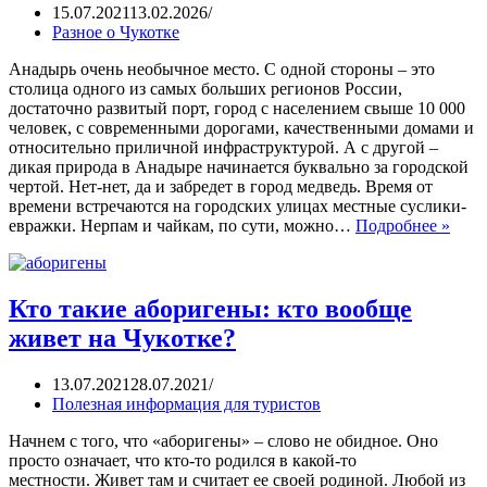
15.07.2021
13.02.2026
Разное о Чукотке
Анадырь очень необычное место. С одной стороны – это
столица одного из самых больших регионов России,
достаточно развитый порт, город с населением свыше 10 000
человек, с современными дорогами, качественными домами и
относительно приличной инфраструктурой. А с другой –
дикая природа в Анадыре начинается буквально за городской
чертой. Нет-нет, да и забредет в город медведь. Время от
времени встречаются на городских улицах местные суслики-
евражки. Нерпам и чайкам, по сути, можно…
Подробнее »
Кто такие аборигены: кто вообще
живет на Чукотке?
13.07.2021
28.07.2021
Полезная информация для туристов
Начнем с того, что «аборигены» – слово не обидное. Оно
просто означает, что кто-то родился в какой-то
местности. Живет там и считает ее своей родиной. Любой из