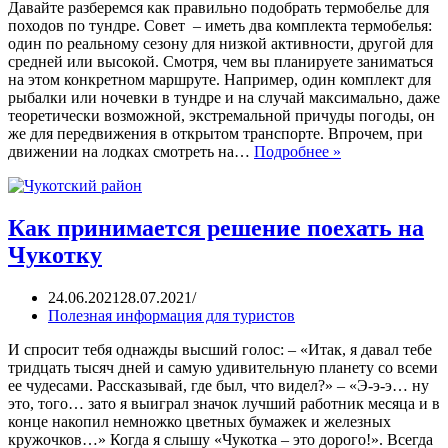
Давайте разберемся как правильно подобрать термобелье для
походов по тундре. Совет – иметь два комплекта термобелья:
один по реальному сезону для низкой активности, другой для
средней или высокой. Смотря, чем вы планируете заниматься
на этом конкретном маршруте. Например, один комплект для
рыбалки или ночевки в тундре и на случай максимально, даже
теоретически возможной, экстремальной причуды погоды, он
же для передвижения в открытом транспорте. Впрочем, при
движении на лодках смотреть на…
Подробнее »
Как принимается решение поехать на
Чукотку
24.06.2021
28.07.2021
Полезная информация для туристов
И спросит тебя однажды высший голос: – «Итак, я давал тебе
тридцать тысяч дней и самую удивительную планету со всеми
ее чудесами. Рассказывай, где был, что видел?» – «Э-э-э… ну
это, того… зато я выиграл значок лучший работник месяца и в
конце накопил немножко цветных бумажек и железных
кружочков…» Когда я слышу «Чукотка – это дорого!». Всегда