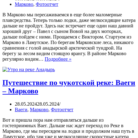
Марково
,
Фотоотчет
В Марково мы пересаживаемся в еще более маломерные
плавсредства. Теперь только лодки, даже мелкосидящие катера
дальше не пройдут. Здесь нас встречает еще один наш давний
хороший друг – Павел с сыном Вовой на двух моторках,
дальше пойдем с ними. Прощаемся с Виктором. Стартуем из
Марково в Ламутское. По берегам Марковские леса, никакого
сравнения с голой анадырской арктической тундрой. На
берегу за лесом видим стоящую ярангу. В районе Марково
регулярно видим…
Подробнее »
Путешествие по чукотской реке: Ваеги
– Марково
28.05.2024
28.05.2024
Ваеги
,
Марково
,
Фотоотчет
Вот и пришла пора нам отправляться дальше из
гостеприимных Ваег. Дальше нас ждет переход по Реке в
Марково, где мы пересядем на лодки и продолжим наш путь в
Ламутское, ибо там уже и мелкосидящие скоростные катера