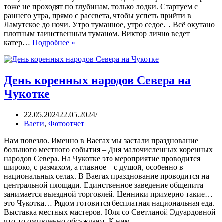
тоже не проходят по глубинам, только лодки. Стартуем с
раннего утра, прямо с рассвета, чтобы успеть прийти в
Ламутское до ночи. Утро туманное, утро седое… Всё окутано
плотным таинственным туманом. Виктор лично ведет
катер…
Подробнее »
День коренных народов Севера на
Чукотке
22.05.2024
22.05.2024
Ваеги
,
Фотоотчет
Нам повезло. Именно в Ваегах мы застали празднование
большого местного события – Дня малочисленных коренных
народов Севера. На Чукотке это мероприятие проводится
широко, с размахом, а главное – с душой, особенно в
национальных селах. В Ваегах празднование проводится на
центральной площади. Единственное заведение общепита
занимается выездной торговлей. Ценники примерно такие…
это Чукотка… Рядом готовится бесплатная национальная еда.
Выставка местных мастеров. Юля со Светланой Эдуардовной
что-то оживленно обсуждают. К ним