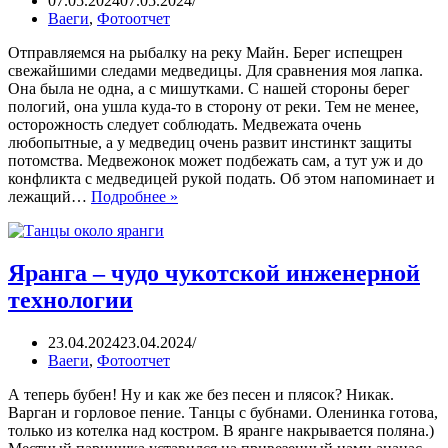
07.05.2024
07.05.2024
Ваеги
,
Фотоотчет
Отправляемся на рыбалку на реку Майн. Берег испещрен
свежайшими следами медведицы. Для сравнения моя лапка.
Она была не одна, а с мишутками. С нашей стороны берег
пологий, она ушла куда-то в сторону от реки. Тем не менее,
осторожность следует соблюдать. Медвежата очень
любопытные, а у медведиц очень развит инстинкт защиты
потомства. Медвежонок может подбежать сам, а тут уж и до
конфликта с медведицей рукой подать. Об этом напоминает и
лежащий…
Подробнее »
Яранга – чудо чукотской инженерной
технологии
23.04.2024
23.04.2024
Ваеги
,
Фотоотчет
А теперь бубен! Ну и как же без песен и плясок? Никак.
Варган и горловое пение. Танцы с бубнами. Оленинка готова,
только из котелка над костром. В яранге накрывается поляна.)