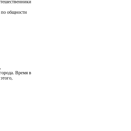
утешественники
, по общности
,
города. Время в
 этого,