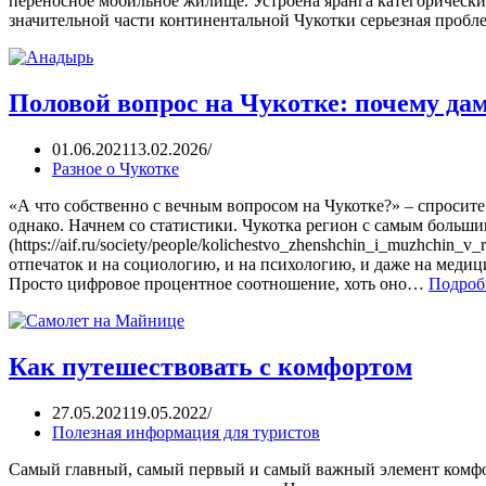
переносное мобильное жилище. Устроена яранга категорически н
значительной части континентальной Чукотки серьезная пробл
Половой вопрос на Чукотке: почему да
01.06.2021
13.02.2026
Разное о Чукотке
«А что собственно с вечным вопросом на Чукотке?» – спросите 
однако. Начнем со статистики. Чукотка регион с самым боль
(https://aif.ru/society/people/kolichestvo_zhenshchin_i_muzhchin_
отпечаток и на социологию, и на психологию, и даже на меди
Просто цифровое процентное соотношение, хоть оно…
Подроб
Как путешествовать с комфортом
27.05.2021
19.05.2022
Полезная информация для туристов
Самый главный, самый первый и самый важный элемент комфор