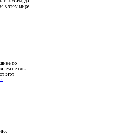
и и заботы, да
ас в этом мире
ашине по
ичем не где-
от этот
 »
рно.