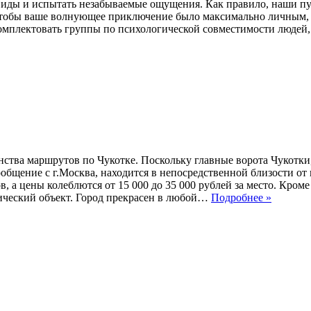
виды и испытать незабываемые ощущения. Как правило, наши п
чтобы ваше волнующее приключение было максимально личным,
комплектовать группы по психологической совместимости людей
инства маршрутов по Чукотке. Поскольку главные ворота Чукотки
щение с г.Москва, находится в непосредственной близости от 
, а цены колеблются от 15 000 до 35 000 рублей за место. Кроме
тический объект. Город прекрасен в любой…
Подробнее »