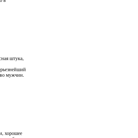
о в
сная штука,
 серьезнейший
тво мужчин.
и, хорошее