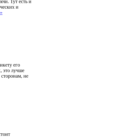
чи. Тут есть и
ических и
 »
икету его
, это лучше
 сторонам, не
стоит