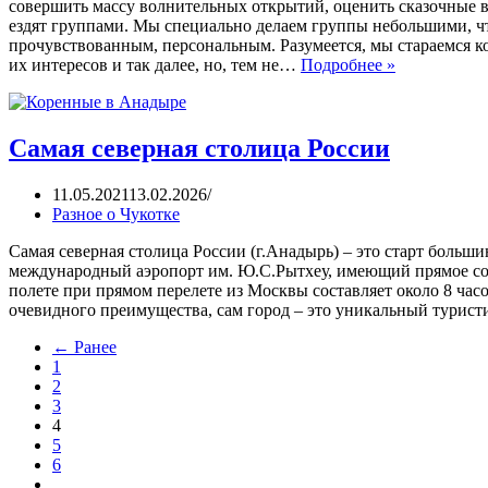
совершить массу волнительных открытий, оценить сказочные 
ездят группами. Мы специально делаем группы небольшими, 
прочувствованным, персональным. Разумеется, мы стараемся 
их интересов и так далее, но, тем не…
Подробнее »
Самая северная столица России
11.05.2021
13.02.2026
Разное о Чукотке
Самая северная столица России (г.Анадырь) – это старт больш
международный аэропорт им. Ю.С.Рытхеу, имеющий прямое сооб
полете при прямом перелете из Москвы составляет около 8 часов
очевидного преимущества, сам город – это уникальный турис
← Ранее
1
2
3
4
5
6
…