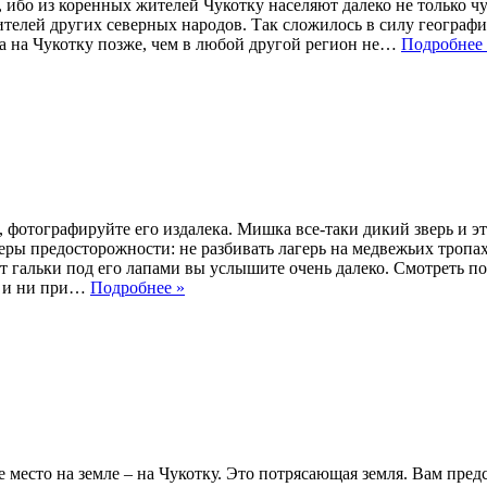
ибо из коренных жителей Чукотку населяют далеко не только чук
ителей других северных народов. Так сложилось в силу географ
а на Чукотку позже, чем в любой другой регион не…
Подробнее
, фотографируйте его издалека. Мишка все-таки дикий зверь и эт
еры предосторожности: не разбивать лагерь на медвежьих тропах
т гальки под его лапами вы услышите очень далеко. Смотреть по
да и ни при…
Подробнее »
 место на земле – на Чукотку. Это потрясающая земля. Вам пред