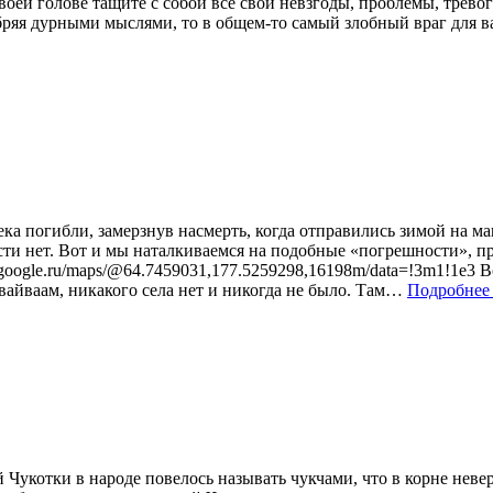
воей голове тащите с собой все свои невзгоды, проблемы, тревог
обряя дурными мыслями, то в общем-то самый злобный враг для в
ека погибли, замерзнув насмерть, когда отправились зимой на м
сти нет. Вот и мы наталкиваемся на подобные «погрешности», пр
w.google.ru/maps/@64.7459031,177.5259298,16198m/data=!3m1!1e3 В
авайваам, никакого села нет и никогда не было. Там…
Подробнее
 Чукотки в народе повелось называть чукчами, что в корне неве