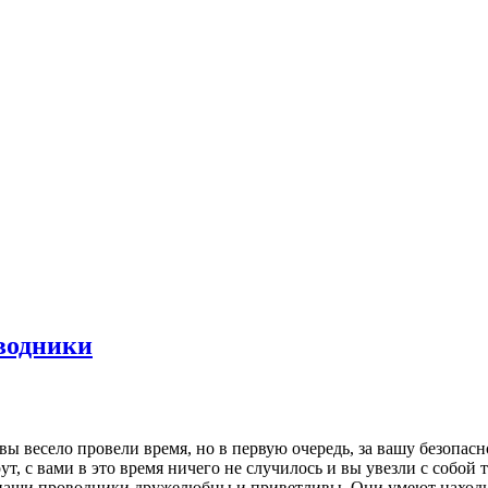
водники
 вы весело провели время, но в первую очередь, за вашу безопасн
т, с вами в это время ничего не случилось и вы увезли с собой 
е наши проводники дружелюбны и приветливы. Они умеют наход