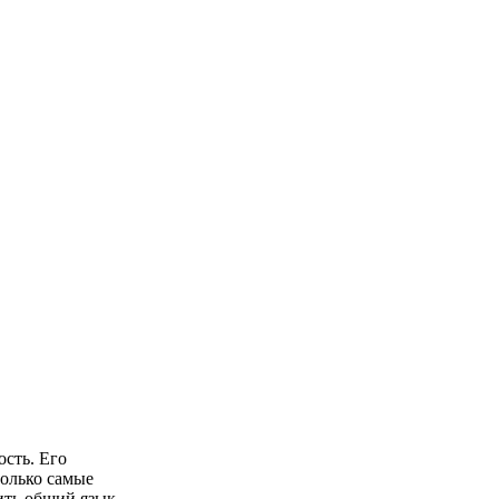
ость. Его
только самые
ить общий язык