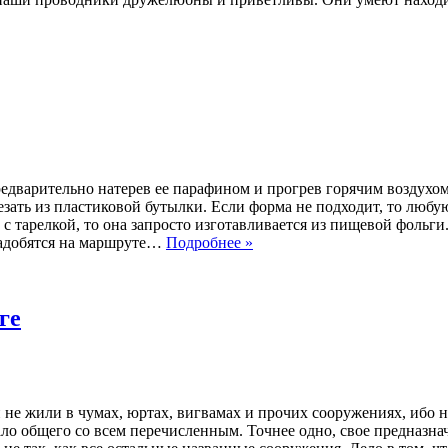
дварительно натерев ее парафином и прогрев горячим воздухом.
езать из пластиковой бутылки. Если форма не подходит, то любу
ь с тарелкой, то она запросто изготавливается из пищевой фольг
онадобятся на маршруте…
Подробнее »
ге
 не жили в чумах, юртах, вигвамах и прочих сооружениях, ибо н
ло общего со всем перечисленным. Точнее одно, свое предназнач