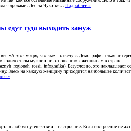
е так, как все остальные названные сооружения. Дело в том, чт
ема с дровами. Лес на Чукотке…
Подробнее »
мы едут туда выходить замуж
вы. «А это смотря, кто вы» – отвечу я. Демография такая интере
шим количеством мужчин по отношению к женщинам в стране
v_raznyh_regionah_rossii_infografika). Безусловно, это накладывает
цину. Здесь на каждую женщину приходится наибольшее количес
нее »
та в любом путешествии – настроение. Если настроение не ахт