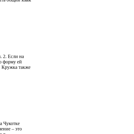
 2. Если на
ю форму ей
и. Кружка также
а Чукотке
ение – это