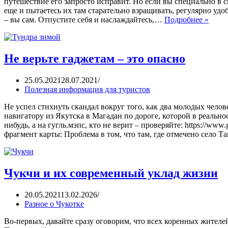
путешествие его запросто исправит. Но если вы специально в с
еще и пытаетесь их там старательно взращивать, регулярно уд
– вы сам. Отпустите себя и наслаждайтесь,…
Подробнее »
Не верьте гаджетам – это опасно
25.05.2021
28.07.2021
Полезная информация для туристов
Не успел стихнуть скандал вокруг того, как два молодых челов
навигатору из Якутска в Магадан по дороге, которой в реально
нибудь, а на гугль.мэпс, кто не верит – проверяйте: https://ww
фрагмент карты: Проблема в том, что там, где отмечено село Т
Чукчи и их современный уклад жизни
20.05.2021
13.02.2026
Разное о Чукотке
Во-первых, давайте сразу оговорим, что всех коренных жителей