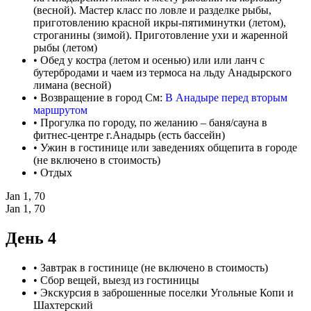
(весной). Мастер класс по ловле и разделке рыбы,
приготовлению красной икры-пятиминутки (летом),
строганины (зимой). Приготовление ухи и жаренной
рыбы (летом)
• Обед у костра (летом и осенью) или или ланч с
бутербродами и чаем из термоса на льду Анадырского
лимана (весной)
• Возвращение в город См:
В Анадыре перед вторым
маршрутом
• Прогулка по городу, по желанию – баня/сауна в
фитнес-центре г.Анадырь (есть бассейн)
• Ужин в гостинице или заведениях общепита в городе
(не включено в стоимость)
• Отдых
Jan 1, 70
Jan 1, 70
День 4
• Завтрак в гостинице (не включено в стоимость)
• Сбор вещей, выезд из гостиницы
• Экскурсия в заброшенные поселки Угольные Копи и
Шахтерский