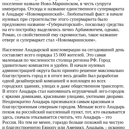
поселение назвали Ново-Мариинском, в честь супруги
императора. Отсюда и название единственного супермаркета
в Анадыре «Новомариинский». Любопытный факт: в начале
нулевых при строительстве этого супермаркета было
предложено название «Губернаторский», поскольку средства
на его постройку выделялись лично Арбамовичем, однако,
Роман, со свойственной ему скромностью, такое название
отверг и супермаркет стал «Новомариинским».
Население Анадырской конгломерации на сегодняшний день
составляет всего порядка 15 000 жителей. Это самая
маленькая по численности столица региона РФ. Город
удивительно компактен и удобен. В начале нулевых
администрацией округа было принято решение максимально
благоустроить город и в итоге весь дизайн был разработан
одной дизайнерской компанией и воплощен во всех
городских зданиях, улицах и даже общественном транспорте.
В итоге Анадырь стал напоминать игрушечный лего-городок
с яркими домиками, красивыми улицами, уютными дворами.
Неоднократно Анадырь признавался самым красивым и
благоустроенным северным городом. Меньше всего Анадырь
похож на российский населенный пункт, тот, кто оказывается
здесь, сначала отказывается считать, что Анадырь – это
Россия. Но тем не менее, гораздо больше похожий на чистую
и благоустроенную Европу или Америку, Анадырь – исконно