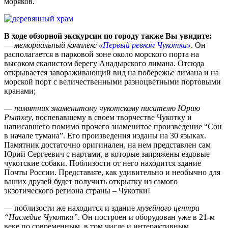
моряков.
В ходе обзорной экскурсии по городу также Вы увидите:
—
мемориальный комплекс
«Первый ревком Чукотки»
. Он
располагается в парковой зоне около морского порта на
высоком скалистом берегу Анадырского лимана. Отсюда
открывается завораживающий вид на побережье лимана и на
морской порт с величественными разноцветными портовыми
кранами;
—
памятник знаменитому чукотскому писателю Юрию
Рытхеу
, воспевавшему в своем творчестве Чукотку и
написавшего помимо прочего знаменитое произведение “Сон
в начале тумана”. Его произведения изданы на 30 языках.
Памятник достаточно оригинален, на нем представлен сам
Юрий Сергеевич с нартами, в которые запряжены ездовые
чукотские собаки. Поблизости от него находится здание
Почты России. Представьте, как удивительно и необычно для
ваших друзей будет получить открытку из самого
экзотического региона страны – Чукотки!
— поблизости же находится и здание
музейного центра
“Наследие Чукотки”
. Он построен и оборудован уже в 21-м
веке по современным, в том числе и интерактивным