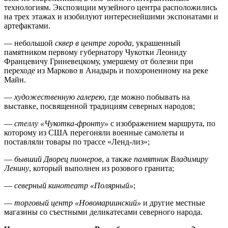
технологиям. Экспозиции музейного центра расположились
на трех этажах и изобилуют интереснейшими экспонатами и
артефактами.
— небольшой
сквер в центре города
, украшенный
памятником первому губернатору Чукотки Леониду
Францевичу Гриневецкому, умершему от болезни при
переходе из Марково в Анадырь и похороненному на реке
Майн.
—
художественную галерею
, где можно побывать на
выставке, посвященной традициям северных народов;
—
стеллу «Чукотка-фронту»
с изображением маршрута, по
которому из США перегоняли военные самолеты и
поставляли товары по трассе «Ленд-лиз»;
—
бывший Дворец пионеров
, а также
памятник Владимиру
Ленину
, который выполнен из розового гранита;
—
северный кинотеатр «Полярный»
;
—
торговый центр «Новомариинский»
и другие местные
магазины со съестными деликатесами северного народа.