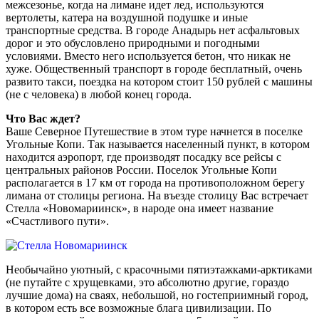
межсезонье, когда на лимане идет лед, используются
вертолеты, катера на воздушной подушке и иные
транспортные средства. В городе Анадырь нет асфальтовых
дорог и это обусловлено природными и погодными
условиями. Вместо него используется бетон, что никак не
хуже. Общественный транспорт в городе бесплатный, очень
развито такси, поездка на котором стоит 150 рублей с машины
(не с человека) в любой конец города.
Что Вас ждет?
Ваше Северное Путешествие в этом туре начнется в поселке
Угольные Копи. Так называется населенный пункт, в котором
находится аэропорт, где производят посадку все рейсы с
центральных районов России. Поселок Угольные Копи
располагается в 17 км от города на противоположном берегу
лимана от столицы региона. На въезде столицу Вас встречает
Стелла «Новомариинск», в народе она имеет название
«Счастливого пути».
Необычайно уютный, с красочными пятиэтажками-арктиками
(не путайте с хрущевками, это абсолютно другие, гораздо
лучшие дома) на сваях, небольшой, но гостеприимный город,
в котором есть все возможные блага цивилизации. По