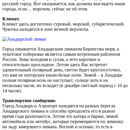
русский город. Вот оказывается, как должны выглядеть наши
города, если… впрочем, сейчас не об этом.
Климат.
Климат здесь достаточно суровый, морской, субарктический.
Чукотка находится в зоне вечной мерзлоты.
Город омывается Анадырским лиманом Берингова моря, а
чукотское побережье является самым ветренным районном
России. Зима холодная и сухая, а лето короткое и
относительно прохладное. Летом здесь Вас встретит
удивительный полярный день, светло будет круглосуточно,
это вам не питерские квази-белые ночи. Зимой – в Анадыре
полная полярная ночь не наступает, солнце хоть и на
несколько часов, но всходит (в декабре светлый период с 10 до
14 часов).
Транспортное сообщение.
Город Анадырь и Аэропорт находятся на разных берегах
Анадырского лимана и способы преодолеть его в разное
время года различаются. Летом это катера и баржи, зимой
автомобиль или автобус, которые перемещаются по зимнику
на льду замерзшего лимана. Весной и осенью, то есть в