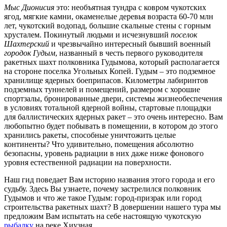
Мыс Дионисия
это: необъятная тундра с ковром чукотских
ягод, мягкие камни, окаменелые деревья возраста 60-70 млн
лет, чукотский водопад, большие скальные стены с горным
хрусталем. Покинутый людьми и исчезнувший
поселок
Шахтерский
и чрезвычайно интересный бывший военный
городок Гудым
, названный в честь первого руководителя
ракетных шахт полковника Гудымова, который располагается
на стороне поселка Угольных Копей. Гудым – это подземное
хранилище ядерных боеприпасов. Километры лабиринтов
подземных туннелей и помещений, размером с хорошие
спортзалы, бронированные двери, системы жизнеобеспечения
в условиях тотальной ядерной войны, стартовые площадки
для баллистических ядерных ракет – это очень интересно. Вам
любопытно будет побывать в помещении, в котором до этого
хранились ракеты, способные уничтожить целые
континенты? Что удивительно, помещения абсолютно
безопасны, уровень радиации в них даже ниже фонового
уровня естественной радиации на поверхности.
Наш гид поведает Вам историю названия этого города и его
судьбу. Здесь Вы узнаете, почему застрелился полковник
Гудымов и что же такое Гудым: город-призрак или город
строительства ракетных шахт? В довершении нашего тура мы
предложим Вам испытать на себе настоящую чукотскую
рыбалку
на реке Хиузная.