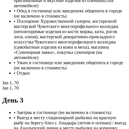
оригинальные и вкусные изделия из оленины) (на
автомобиле)
• Обед в гостинице или заведениях общепита в городе
(не включено в стоимость)
• Посещение Художественной галереи, косторезной
мастерской Чукотского многопрофильного колледжа
(неповторимые изделия из кости моржа, кита, рогов
лося, оленя), мастерской декоративно-прикладного
искусства Чукотского многопрофильного колледжа
(самобытные изделия из кожи и меха), магазина
«Сувенирная лавка», покупка сувениров (на
автомобиле)
• Ужин в гостинице или заведениях общепита в городе
(не включено в стоимость)
• Отдых
Jan 1, 70
Jan 1, 70
День 3
• Завтрак в гостинице (не включено в стоимость)
• Выезд к месту стационарной рыбалки на красную
рыбу на берегу близ г. Анадырь (летом и осенью) / выезд
на Анадырский лиман к месту рыбалки на корюшку