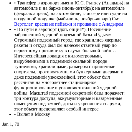
• Трансфер в аэропорт имени Ю.С. Рытхеу (Анадырь) на
автомобиле и на барже (июнь-октябрь); на автомобиле
(февраль-апрель); на автомобиле, глиссере или судне на
воздушной подушке (май-июнь, ноябрь-январь) См:
Вертолет, красивые пейзажи и прощание с Анадырем
• По пути в аэропорт (доп. опция*): Посещение
заброшенной ядерной подземной базы «Гудым».
Огромный подземный город, где хранились ядерные
ракеты и откуда был бы нанесен ответный удар по
вероятному противнику в случае большой войны.
Интереснейшая локация с километровыми,
вырубленными в подземной скальной породе
туннелями, хранилищами, размером с приличные
спортзалы, противоатомными бункерными дверями и
даже подземной узкоколейкой, этот объект был
рассчитан на многолетнее стационарное
функционирование в условиях тотальной ядерной
войны. Масштаб подземной секретной базы поражает:
три контура доступа, аккумуляторные и казарменные
помещения под землей, доты и укрепления снаружи,
этот объект представляет особый интерес
• Вылет в Москву
Jan 1, 70