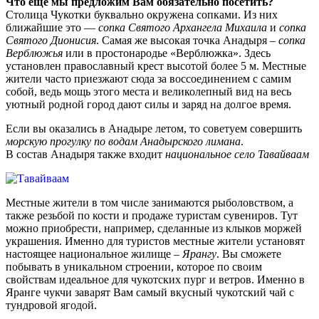
Что еще мы предложим Вам обязательно посетить?
Столица Чукотки буквально окружена сопками. Из них
ближайшие это —
сопка Святого Архангела Михаила
и
сопка
Святого Дионисия
. Самая же высокая точка Анадыря –
сопка
Верблюжья
или в простонародье «Верблюжка». Здесь
установлен православный крест высотой более 5 м. Местные
жители часто приезжают сюда за воссоединением с самим
собой, ведь мощь этого места и великолепный вид на весь
уютный родной город дают силы и заряд на долгое время.
Если вы оказались в Анадыре летом, то советуем совершить
морскую прогулку по водам Анадырского лимана
.
В состав Анадыря также входит
национальное село Тавайваам
Местные жители в том числе занимаются рыболовством, а
также резьбой по кости и продаже туристам сувениров. Тут
можно приобрести, например, сделанные из клыков моржей
украшения. Именно для туристов местные жители установят
настоящее национальное жилище –
Ярангу
. Вы сможете
побывать в уникальном строении, которое по своим
свойствам идеальное для чукотских пург и ветров. Именно в
Яранге чукчи заварят Вам самый вкусный чукотский чай с
тундровой ягодой.