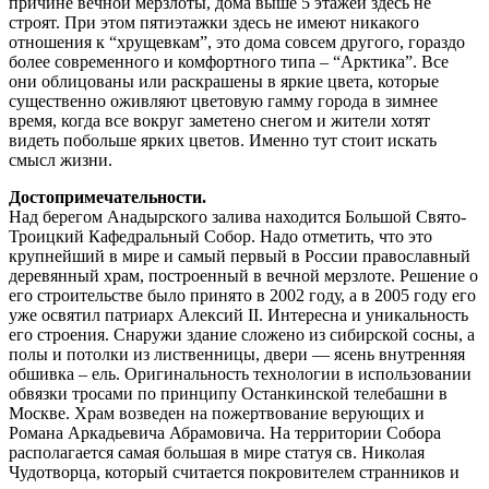
причине вечной мерзлоты, дома выше 5 этажей здесь не
строят. При этом пятиэтажки здесь не имеют никакого
отношения к “хрущевкам”, это дома совсем другого, гораздо
более современного и комфортного типа – “Арктика”. Все
они облицованы или раскрашены в яркие цвета, которые
существенно оживляют цветовую гамму города в зимнее
время, когда все вокруг заметено снегом и жители хотят
видеть побольше ярких цветов. Именно тут стоит искать
смысл жизни.
Достопримечательности.
Над берегом Анадырского залива находится Большой Свято-
Троицкий Кафедральный Собор. Надо отметить, что это
крупнейший в мире и самый первый в России православный
деревянный храм, построенный в вечной мерзлоте. Решение о
его строительстве было принято в 2002 году, а в 2005 году его
уже освятил патриарх Алексий II. Интересна и уникальность
его строения. Снаружи здание сложено из сибирской сосны, а
полы и потолки из лиственницы, двери — ясень внутренняя
обшивка – ель. Оригинальность технологии в использовании
обвязки тросами по принципу Останкинской телебашни в
Москве. Храм возведен на пожертвование верующих и
Романа Аркадьевича Абрамовича. На территории Собора
располагается самая большая в мире статуя св. Николая
Чудотворца, который считается покровителем странников и