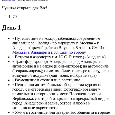
Чукотка открыта для Вас!
Jan 1, 70
День 1
• Путешествие на комфортабельном современном
авиалайнере «Boeing» по маршруту г. Москва – г.
Анадырь (прямой рейс из Внуково, 8 часов). См:
Из
Москвы в Анадырь и прогулки по городу
• Встреча в аэропорту им. Ю.С. Рытхеу («Анадырь»)
• Трансфер аэропорт Анадырь – город Анадырь на
автомобиле и на барже (июнь-октябрь); на автомобиле
(февраль-апрель); на автомобиле, глиссере или судне на
воздушной подушке (май-июнь, ноябрь-январь)
• Размещение в отеле или в гостинице
• Пешая или автомобильная обзорная экскурсия по
городу с интересным гидом, фотографирование у
памятных и исторических мест. Посещение сопки
Верблюжка, с которой открывается прекрасный вид на
город, Анадырский залив, остров Алюмка и
живописные окрестности
• Ужин в гостинице или заведениях общепита в городе