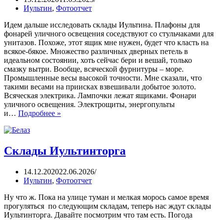
Иультин
,
Фотоотчет
Идем дальше исследовать склады Иультина. Плафоны для
фонарей уличного освещения соседствуют со стульчаками для
унитазов. Похоже, этот ящик мне нужен, будет что класть на
всякое-бякое. Множество различных дверных петель в
идеальном состоянии, хоть сейчас бери и вешай, только
смазку вытри. Вообще, всяческой фурнитуры – море.
Промышленные весы высокой точности. Мне сказали, что
такими весами на приисках взвешивали добытое золото.
Всяческая электрика. Лампочки лежат ящиками. Фонари
уличного освещения. Электрощиты, энергопульты
и…
Подробнее »
Склады Иультинторга
14.12.2020
22.06.2026
Иультин
,
Фотоотчет
Ну что ж. Пока на улице туман и мелкая морось самое время
прогуляться по следующим складам, теперь нас ждут склады
Иультинторга. Давайте посмотрим что там есть. Погода