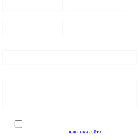
Я согласен на обработку персональных данных и
ознакомлен с условиями
политики сайта
в отношении
обработки персональных данных