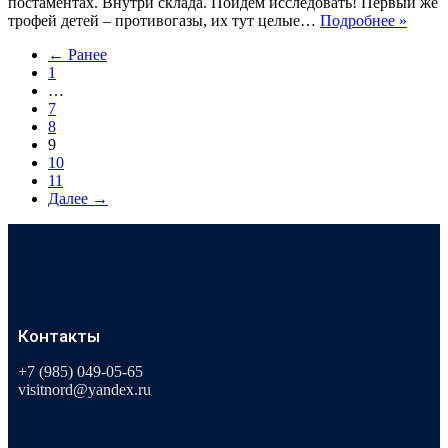
постаментах. Внутри склада. Пойдем исследовать! Первый же
трофей детей – противогазы, их тут целые…
Подробнее »
← Ранее
1
…
7
8
9
10
11
Далее →
Контакты
+7 (985) 049-05-65
visitnord@yandex.ru