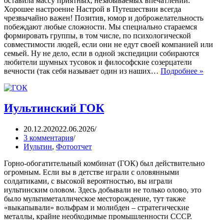
оставила массу приятных, незабываемых впечатлений.
Хорошее настроение Настрой в Путешествии всегда
чрезвычайно важен! Позитив, юмор и доброжелательность
побеждают любые сложности. Мы специально стараемся
формировать группы, в том числе, по психологической
совместимости людей, если они не едут своей компанией или
семьей. Ну не дело, если в одной экспедиции собираются
любители шумных тусовок и философские созерцатели
вечности (так себя называет один из наших…
Подробнее »
Иультинский ГОК
20.12.2020
22.06.2026
3 комментария
Иультин
,
Фотоотчет
Горно-обогатительный комбинат (ГОК) был действительно
огромным. Если вы в детстве играли с оловянными
солдатиками, с высокой вероятностью, вы играли
иультинским оловом. Здесь добывали не только олово, это
было мультиметаллическое месторождение, тут также
«выкапывали» вольфрам и молибден – стратегические
металлы, крайне необходимые промышленности СССР.