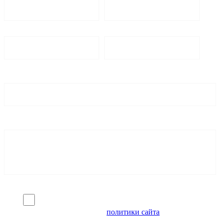
Я согласен на обработку персональных данных и
ознакомлен с условиями
политики сайта
в отношении