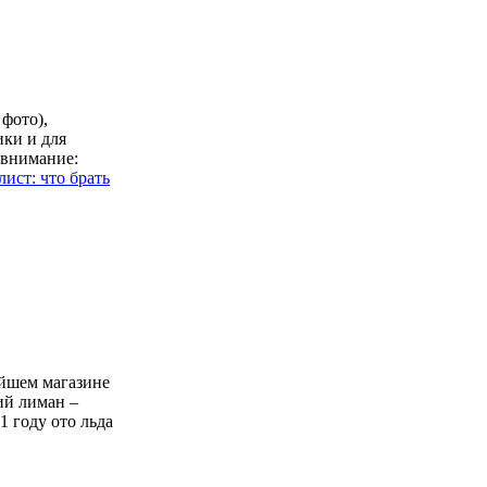
фото),
ики и для
 внимание:
лист: что брать
ейшем магазине
ий лиман –
 году ото льда