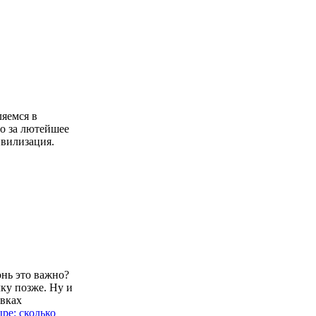
ляемся в
о за лютейшее
ивилизация.
юнь это важно?
ку позже. Ну и
овках
ре: сколько