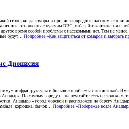
акой сезон, когда комары и прочие зловредные насекомые причи
иязненные отношения с кусачим ВВС, избегайте континентально
 другое время особой проблемы с насекомыми нет. Тем не менее,
льные будут…
Подробнее »
Как защититься от комаров и выбрать 
мыс Дионисия
 минимум инфраструктуры и большие проблемы с логистикой. Им
– Анадыря. По самому городу на нашем сайте есть несколько мате
отки. Анадырь – город морской и расположен на берегу Анадырс
, камбала, корюшка, бычок…
Подробнее »
Побережье возле Анадыря