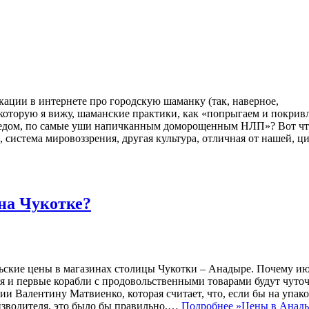
икации в интернете про городскую шаманку (так, наверное,
 которую я вижу, шаманские практики, как «попрыгаем и покрив
редом, по самые уши напичканным доморощенным НЛП»? Вот чт
система мировоззрения, другая культура, отличная от нашей, ц
на Чукотке?
юньские цены в магазинах столицы Чукотки – Анадыре. Почему и
 и первые корабли с продовольственными товарами будут чуточ
и Валентину Матвиенко, которая считает, что, если бы на упак
оизводителя, это было бы правильно.…
Подробнее »
Цены в Анады