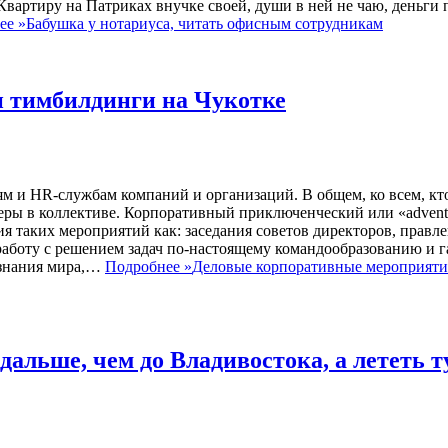
вартиру на Патриках внучке своей, души в ней не чаю, деньги 
ее »
Бабушка у нотариуса, читать офисным сотрудникам
 тимбилдинги на Чукотке
ям и HR-службам компаний и организаций. В общем, ко всем, кт
еры в коллективе. Корпоративный приключенческий или «advent
 таких мероприятий как: заседания советов директоров, правле
работу с решением задач по-настоящему командообразованию и
ознания мира,…
Подробнее »
Деловые корпоративные мероприяти
альше, чем до Владивостока, а лететь т