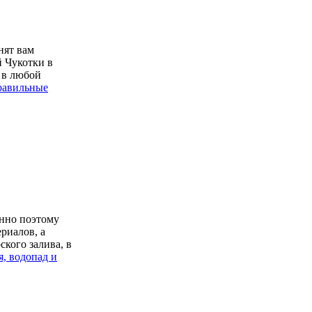
нят вам
й Чукотки в
 в любой
правильные
енно поэтому
риалов, а
кого залива, в
, водопад и