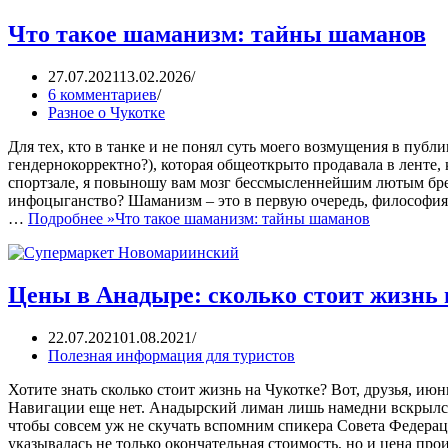
Что такое шаманизм: тайны шаманов
27.07.2021
13.02.2026
6 комментариев
Разное о Чукотке
Для тех, кто в танке и не понял суть моего возмущения в публ
гендернокорректно?), которая общеоткрыто продавала в ленте,
спортзале, я повыношу вам мозг бессмысленнейшим лютым б
инфоцыганство? Шаманизм – это в первую очередь, философия, 
…
Подробнее »
Что такое шаманизм: тайны шаманов
Цены в Анадыре: сколько стоит жизнь 
22.07.2021
01.08.2021
Полезная информация для туристов
Хотите знать сколько стоит жизнь на Чукотке? Вот, друзья, и
Навигации еще нет. Анадырский лиман лишь намедни вскрылся
чтобы совсем уж не скучать вспомним спикера Совета Федераци
указывалась не только окончательная стоимость, но и цена пр