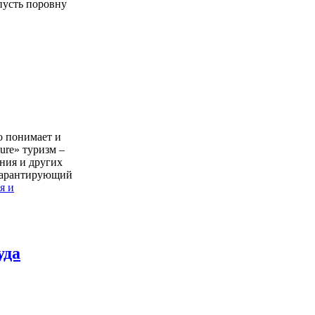
пусть поровну
о понимает и
ure» туризм –
ния и других
 гарантирующий
я и
уда