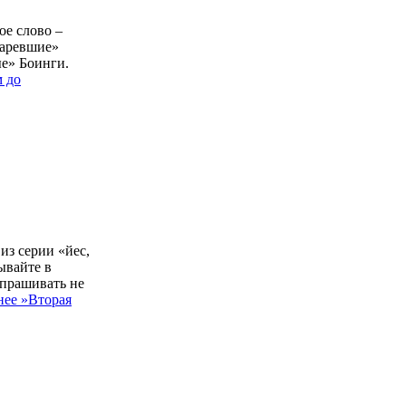
ое слово –
таревшие»
ые» Боинги.
м до
из серии «йес,
ывайте в
спрашивать не
ее »
Вторая