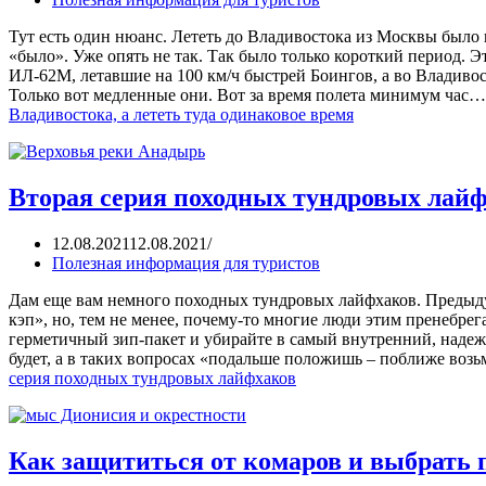
Тут есть один нюанс. Лететь до Владивостока из Москвы было 
«было». Уже опять не так. Так было только короткий период. Э
ИЛ-62М, летавшие на 100 км/ч быстрей Боингов, а во Владиво
Только вот медленные они. Вот за время полета минимум час
Владивостока, а лететь туда одинаковое время
Вторая серия походных тундровых лай
12.08.2021
12.08.2021
Полезная информация для туристов
Дам еще вам немного походных тундровых лайфхаков. Предыду
кэп», но, тем не менее, почему-то многие люди этим пренебре
герметичный зип-пакет и убирайте в самый внутренний, наде
будет, а в таких вопросах «подальше положишь – поближе в
серия походных тундровых лайфхаков
Как защититься от комаров и выбрать