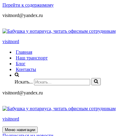
Перейти к содержимому
visitnord@yandex.ru
+7 (985) 049-05-65
visitnord
Главная
Наш транспорт
Блог
Контакты
Искать...
visitnord@yandex.ru
+7 (985) 049-05-65
visitnord
Меню навигации
Подписаться на новости