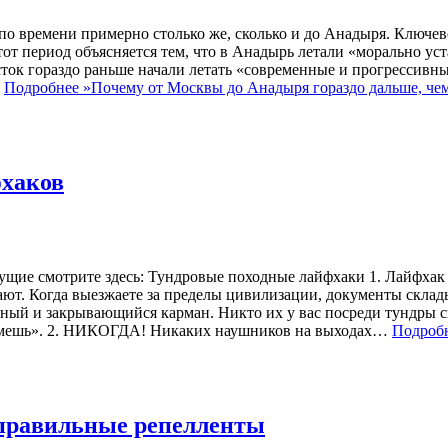
по времени примерно столько же, сколько и до Анадыря. Ключев
тот период объясняется тем, что в Анадырь летали «морально ус
сток гораздо раньше начали летать «современные и прогрессивн
…
Подробнее »
Почему от Москвы до Анадыря гораздо дальше, че
фхаков
щие смотрите здесь: Тундровые походные лайфхаки 1. Лайфхак 
гают. Когда выезжаете за пределы цивилизации, документы склад
жный и закрывающийся карман. Никто их у вас посреди тундры 
озьмешь». 2. НИКОГДА! Никаких наушников на выходах…
Подробн
 правильные репелленты