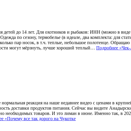
 детей до 14 лет. Для охотников и рыбаков: ИНН (можно в виде 
дежда по сезону, термобелье (в идеале, два комплекта: для стат
колько пар носок, в т.ч. теплые, небольшое полотенце. Обращаю
орости могут мёрзнуть, лучше хороший теплый…
Подробнее »
Чек-
е нормальная реакция на наше недавнее видео с ценами в крупн
жность доставки продуктов питания. Сейчас вы видите Анадырск
о необходимых товаров. И это лиман в июне. Именно так, в 2021
ее »
Почему все так дорого на Чукотке