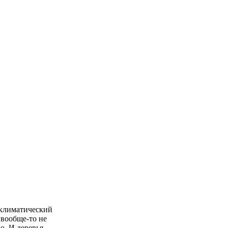
 климатический
 вообще-то не
о. И деревья