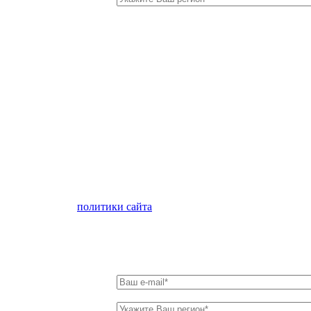
лен с условиями
политики сайта
в отношении обработки персон