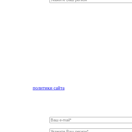
лен с условиями
политики сайта
в отношении обработки персон