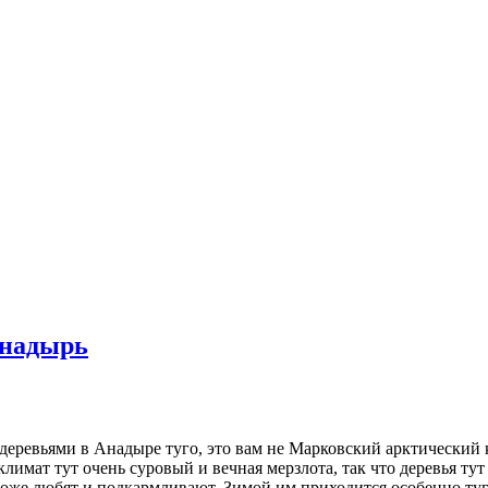
Анадырь
 деревьями в Анадыре туго, это вам не Марковский арктический
климат тут очень суровый и вечная мерзлота, так что деревья тут
тоже любят и подкармливают. Зимой им приходится особенно туг