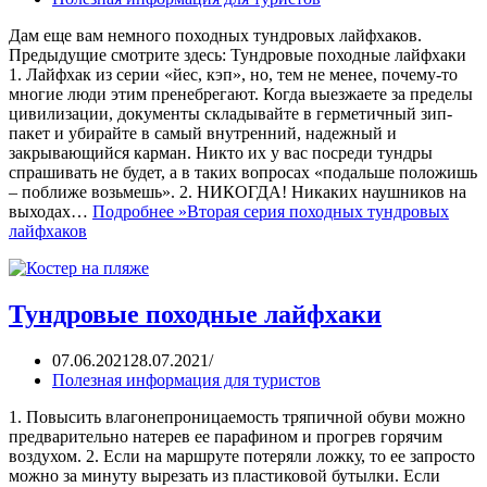
Дам еще вам немного походных тундровых лайфхаков.
Предыдущие смотрите здесь: Тундровые походные лайфхаки
1. Лайфхак из серии «йес, кэп», но, тем не менее, почему-то
многие люди этим пренебрегают. Когда выезжаете за пределы
цивилизации, документы складывайте в герметичный зип-
пакет и убирайте в самый внутренний, надежный и
закрывающийся карман. Никто их у вас посреди тундры
спрашивать не будет, а в таких вопросах «подальше положишь
– поближе возьмешь». 2. НИКОГДА! Никаких наушников на
выходах…
Подробнее »
Вторая серия походных тундровых
лайфхаков
Тундровые походные лайфхаки
07.06.2021
28.07.2021
Полезная информация для туристов
1. Повысить влагонепроницаемость тряпичной обуви можно
предварительно натерев ее парафином и прогрев горячим
воздухом. 2. Если на маршруте потеряли ложку, то ее запросто
можно за минуту вырезать из пластиковой бутылки. Если