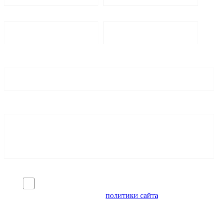
Я согласен на обработку персональных данных и
ознакомлен с условиями
политики сайта
в отношении
обработки персональных данных