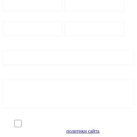
Я согласен на обработку персональных данных и
ознакомлен с условиями
политики сайта
в отношении
обработки персональных данных