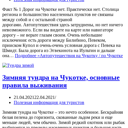
Факт № 1 Дорог на Чукотке нет. Практически нет. Столица
региона и большинство населенных пунктов не связаны
между собой и с остальной страной
дорогами. Автопутешествия здесь затруднены, но нет ничего
невозможного. Если вы видите на карте или навигаторе
дорогу – не верьте глазам своим. Очень небольшие
исключения: есть дороги между Билибино, Певеком,
прииском Купол и очень-очень условная дорога с Певека на
Шмидт. Была дорога из Эгвекинота на Иультин и дальше
она…
Подробнее »
Автопутешествия на Чукотку / по Чукотке
Зимняя тундра на Чукотке, основные
правила выживания
21.04.2021
22.04.2021
Полезная информация для туристов
Зимняя тундра на Чукотке – это нечто особенное. Бескрайняя
белая пелена до горизонта, скованные льдом реки и еще
меньше людей, чем обычно. Зимой редкий охотник или рыбак
выбирается за пределы населенных пунктов и большая часть