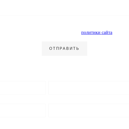
альных данных и ознакомлен с условиями
политики сайта
в отнош