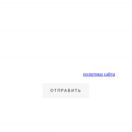
альных данных и ознакомлен с условиями
политики сайта
в отнош