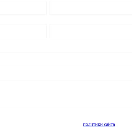
альных данных и ознакомлен с условиями
политики сайта
в отнош