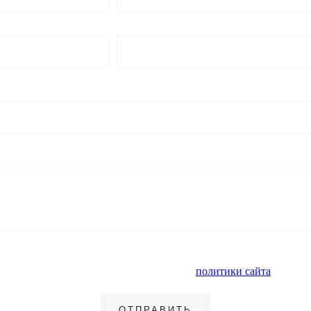
альных данных и ознакомлен с условиями
политики сайта
в отнош