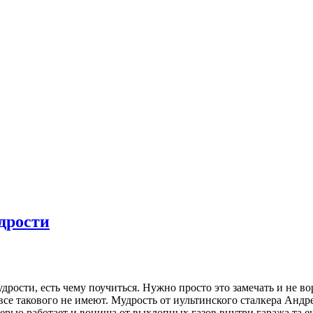
дрости
удрости, есть чему поучиться. Нужно просто это замечать и не во
е такового не имеют. Мудрость от иультинского сталкера Андре
верью работает и вонища от выхлопных газов внутри гаража та е