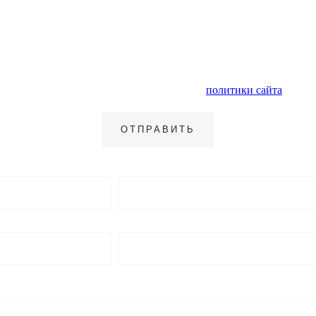
нальных данных и ознакомлен с условиями
политики сайта
в отно