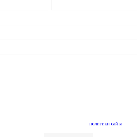
нальных данных и ознакомлен с условиями
политики сайта
в отно