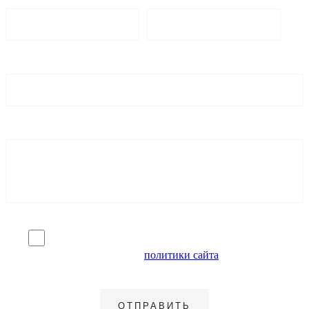
Я согласен на обработку персональных данных и
ознакомлен с условиями
политики сайта
в отношении
обработки персональных данных