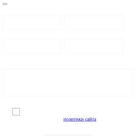
Я согласен на обработку персональных данных и
ознакомлен с условиями
политики сайта
в отношении
обработки персональных данных