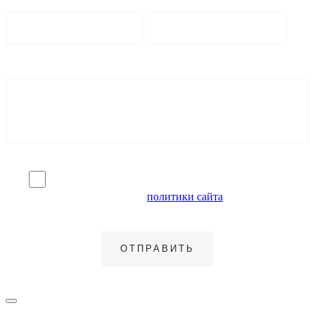
Я согласен на обработку персональных данных и
ознакомлен с условиями
политики сайта
в отношении
обработки персональных данных