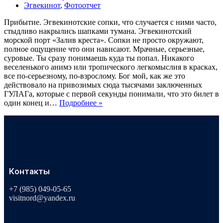
Эгвекинот
,
Фотоотчет
Прибытие. Эгвекинотские сопки, что случается с ними часто,
стыдливо накрылись шапками тумана. Эгвекинотский
морской порт «Залив креста». Сопки не просто окружают,
полное ощущение что они нависают. Мрачные, серьезные,
суровые. Ты сразу понимаешь куда ты попал. Никакого
веселенького анимэ или тропического легкомыслия в красках,
все по-серьезному, по-взрослому. Бог мой, как же это
действовало на привозимых сюда тысячами заключенных
ГУЛАГа, которые с первой секунды понимали, что это билет в
один конец и…
Подробнее »
Контакты
+7 (985) 049-05-65
visitnord@yandex.ru