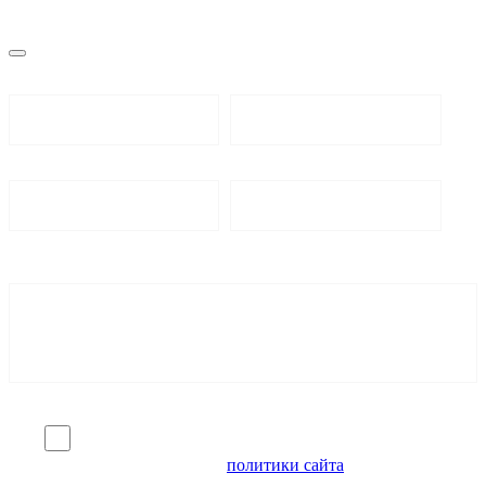
Я согласен на обработку персональных данных и
ознакомлен с условиями
политики сайта
в отношении
обработки персональных данных