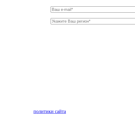
лен с условиями
политики сайта
в отношении обработки персон