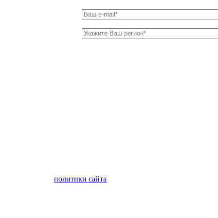
лен с условиями
политики сайта
в отношении обработки персон