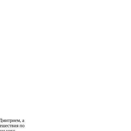
 Дмитрием, а
тешествия по
ез него