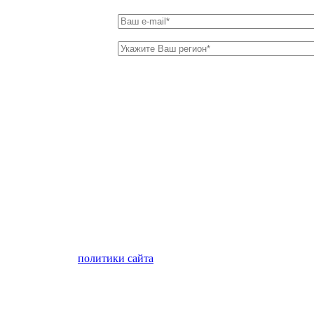
лен с условиями
политики сайта
в отношении обработки персон