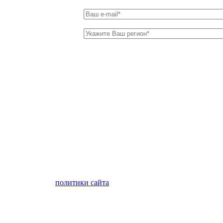
лен с условиями
политики сайта
в отношении обработки персон