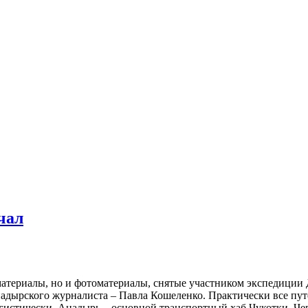
чал
оматериалы, но и фотоматериалы, снятые участником экспедиции
надырского журналиста – Павла Кошеленко. Практически все пу
гистически, Анадырь – основной транспортный хаб Чукотки. Чер