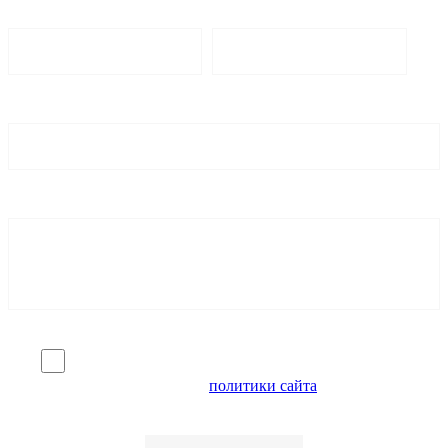
Я согласен на обработку персональных данных и
ознакомлен с условиями
политики сайта
в отношении
обработки персональных данных