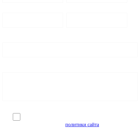
Я согласен на обработку персональных данных и
ознакомлен с условиями
политики сайта
в отношении
обработки персональных данных