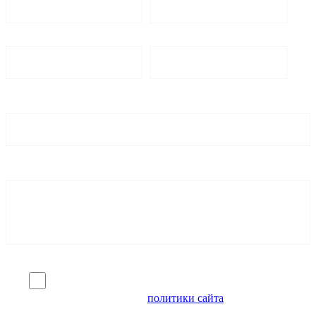
Я согласен на обработку персональных данных и
ознакомлен с условиями
политики сайта
в отношении
обработки персональных данных