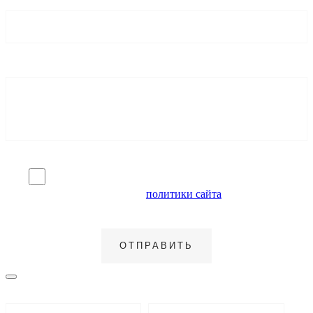
Я согласен на обработку персональных данных и
ознакомлен с условиями
политики сайта
в отношении
обработки персональных данных