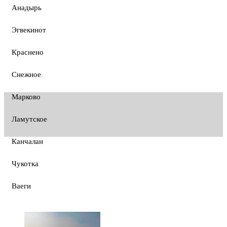
Анадырь
Эгвекинот
Краснено
Снежное
Марково
Ламутское
Канчалан
Чукотка
Ваеги