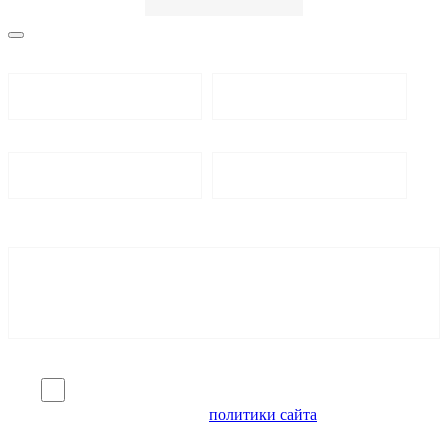
Я согласен на обработку персональных данных и
ознакомлен с условиями
политики сайта
в отношении
обработки персональных данных